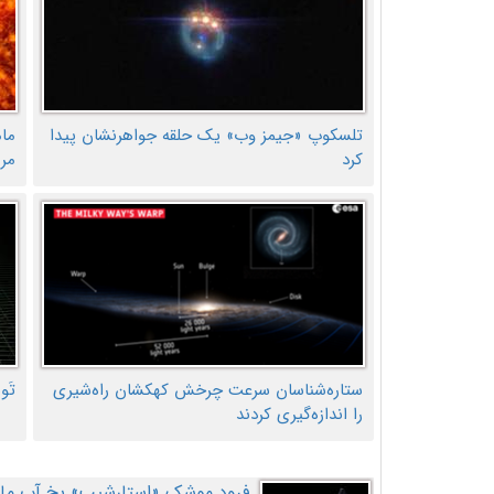
تلسکوپ «جیمز وب» یک حلقه جواهرنشان پیدا
ما
کرد
مر
ستاره‌شناسان سرعت چرخش کهکشان راه‌شیری
تَو
را اندازه‌گیری کردند
فرود موشک «استارشیپ» یخ آب ماه ر