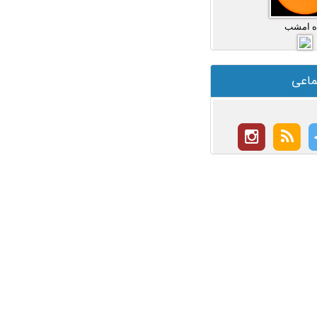
ه امشب
ماعی