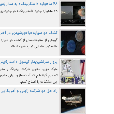
۴۸ ماهواره «استارلینک» به مدار زمین پرتاب شدند
۴۸ ماهواره جدید «استارلینک» در جدیدترین پرتاب شرکت «اسپیس‌ایکس» به مدار زمین رفتند.
کشف دو سیاره فراخورشیدی در آخری
گروهی از ستاره‌شناسان از کشف دو سیاره ف
«تلسکوپ فضایی کپلر» خبر داده‌اند.
پرواز سرنشین‌دار کپسول «استارلاینر»
مارک ناپی، معاون شرکت بوئینگ و مدیر
تصمیم گرفته‌ایم که آماده‌سازی برای مامور
این مشکلات را اصلاح کنیم.
راه حل دو شرکت ژاپنی و آمریکایی 