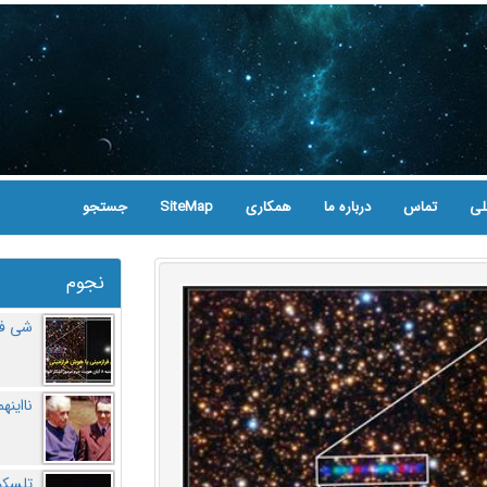
لی
تماس
درباره ما
همکاری
SiteMap
جستجو
نجوم
شی فر
نااینه
تلسکو