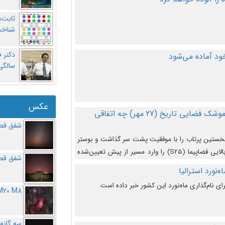
ثابت‌
شناخت
د آماده می‌شود
سالگ
عکس
در دومین پرتاب آزمایشی بزرگترین موشک فضایی تاریخ (27 مهر‌) چه اتفاقی
شفق قطب
نخستین پرتاب را با موفقیت پشت سر گذاشت و بوستر
(بخش پایینی) آن (B9) توانست بخش بالایی فضاپیما (S25) را وارد مسیر از پیش تعیین‌شده
شفق قطب
از آن جدا شود. ‌
‌نورد استرالیا
ای نام‌گذاری ماه‌نورد این کشور خبر داده است.
M20 M8
سه گانه