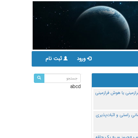
ورود
ثبت نام
abcd
ازمینی یا هوش فرازمینی
مانیِ راستی و اثبات‌پذیری
پ «جیمز وب» یک حلقه