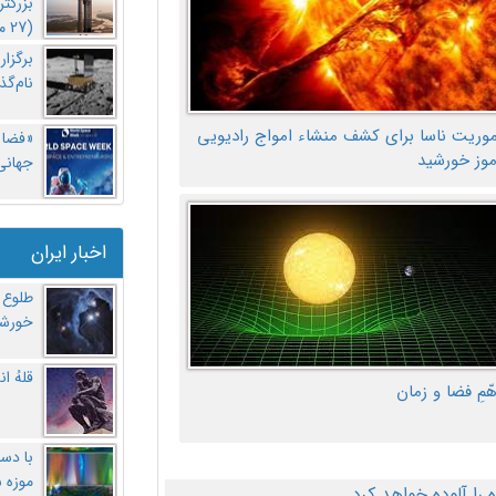
بزرگت
(27 مهر‌) چه اتفاقی افتاد؟
برگزا
نام‌گذ
موریت ناسا برای کشف منشاء امواج رادیویی
«فضا و
موز خورشید
جهانی 
اخبار ایران
طلوع 
خورشی
قلهُ ا
هّمِ فضا و زمان
با دست
موزه 
ا آلوده خواهد کرد