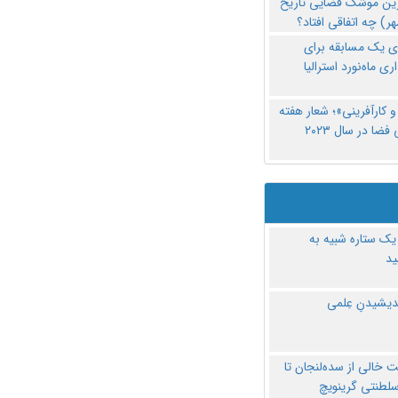
رین موشک فضایی تاریخ
ری یک مسابقه برای
اری ماه‌نورد استرالیا
 کارآفرینی»؛ شعار هفته
فضا در سال ۲۰۲۳
یک ستاره شبیه به
د
ندیشیدنِ عِلمی
 خالی از سده‌لنجان تا
سلطنتی گرینویچ