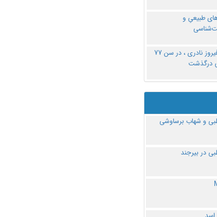
های طبیعیِ و
‌شناسی
دکتر فیروز نادری ، در سن 77
ی درگذشت
ی و شهاب برساوشی
ی در بیرجند
 اسد