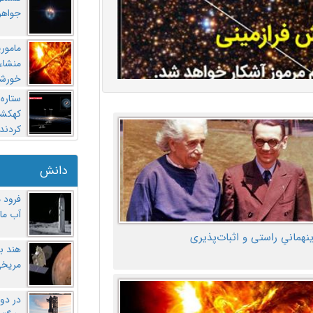
جواهر
مامور
منشاء 
خورشی
ستاره
کهکشان
کردند
دانش
فرود 
آب ماه
ینهمانیِ راستی و اثبات‌پذیری
هند ب
مریخی
در دو