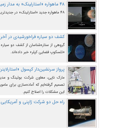
۴۸ ماهواره «استارلینک» به مدار زمین پرتاب شدند
۴۸ ماهواره جدید «استارلینک» در جدیدترین پرتاب شرکت «اسپیس‌ایکس» به مدار زمین رفتند.
کشف دو سیاره فراخورشیدی در آخری
گروهی از ستاره‌شناسان از کشف دو سیاره ف
«تلسکوپ فضایی کپلر» خبر داده‌اند.
پرواز سرنشین‌دار کپسول «استارلاینر»
مارک ناپی، معاون شرکت بوئینگ و مدیر
تصمیم گرفته‌ایم که آماده‌سازی برای مامور
این مشکلات را اصلاح کنیم.
راه حل دو شرکت ژاپنی و آمریکایی 