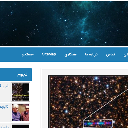
لی
تماس
درباره ما
همکاری
SiteMap
جستجو
نجوم
شی فر
نااینه
تلسکو