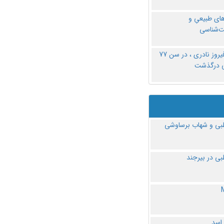
های طبیعیِ و
‌شناسی
دکتر فیروز نادری ، در سن 77
ی درگذشت
ی و شهاب برساوشی
ی در بیرجند
 اسد