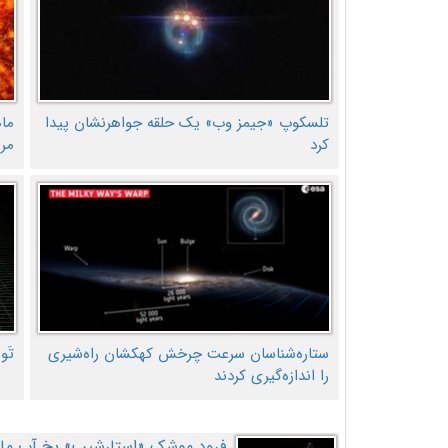
تلسکوپ «جیمز وب» یک حلقه جواهرنشان پیدا
ما
کرد
مر
ستاره‌شناسان سرعت چرخش کهکشان راه‌شیری
تَو
را اندازه‌گیری کردند
فرود موشک «استارشیپ» یخ آب ماه ر