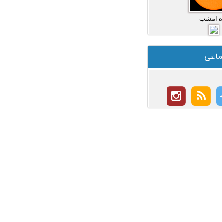
ه امشب
ماعی