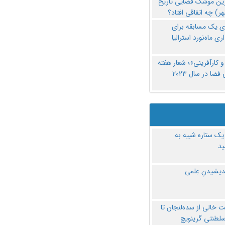
رین موشک فضایی تاریخ
ری یک مسابقه برای
اری ماه‌نورد استرالیا
 کارآفرینی»؛ شعار هفته
فضا در سال ۲۰۲۳
یک ستاره شبیه به
د
ندیشیدنِ عِلمی
 خالی از سده‌لنجان تا
سلطنتی گرینویچ