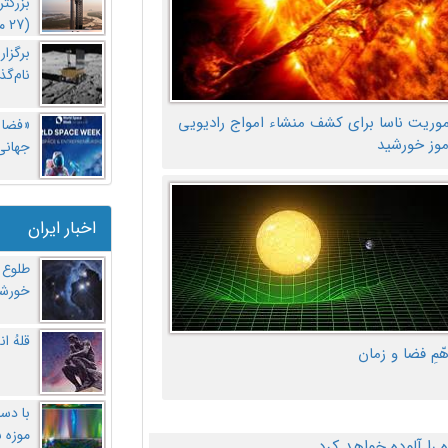
بزرگت
(27 مهر‌) چه اتفاقی افتاد؟
برگزا
نام‌گذ
موریت ناسا برای کشف منشاء امواج رادیویی
«فضا و
موز خورشید
جهانی 
اخبار ایران
طلوع 
خورشی
قلهُ ا
هّمِ فضا و زمان
با دست
موزه 
ا آلوده خواهد کرد