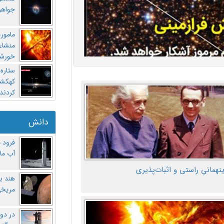
جواهر
مامور
منشاء 
خورشی
ستاره
کهکشان
کردند
دانش
فرود 
آب ماه
ینهمانیِ راستی و اثبات‌پذیری
هند ب
مریخی
در دو