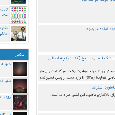
ثابت‌
شناخت
د آماده می‌شود
سالگ
عکس
در دومین پرتاب آزمایشی بزرگترین موشک فضایی تاریخ (27 مهر‌) چه اتفاقی
شفق قطب
نخستین پرتاب را با موفقیت پشت سر گذاشت و بوستر
(بخش پایینی) آن (B9) توانست بخش بالایی فضاپیما (S25) را وارد مسیر از پیش تعیین‌شده
شفق قطب
از آن جدا شود. ‌
‌نورد استرالیا
ای نام‌گذاری ماه‌نورد این کشور خبر داده است.
M20 M8
سه گانه