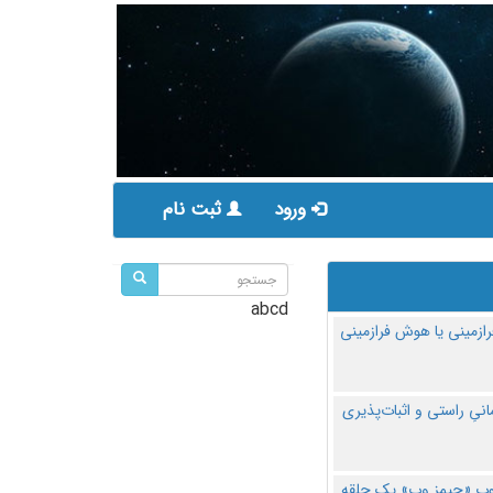
ورود
ثبت نام
abcd
ازمینی یا هوش فرازمینی
مانیِ راستی و اثبات‌پذیری
پ «جیمز وب» یک حلقه