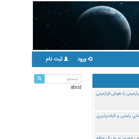
ورود
ثبت نام
abcd
ازمینی یا هوش فرازمینی
مانیِ راستی و اثبات‌پذیری
پ «جیمز وب» یک حلقه