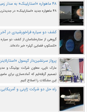
۴۸ ماهواره «استارلینک» به مدار زمین پرتاب شدند
۴۸ ماهواره جدید «استارلینک» در جدیدترین پرتاب شرکت «اسپیس‌ایکس» به مدار زمین رفتند.
کشف دو سیاره فراخورشیدی در آخری
گروهی از ستاره‌شناسان از کشف دو سیاره ف
«تلسکوپ فضایی کپلر» خبر داده‌اند.
پرواز سرنشین‌دار کپسول «استارلاینر»
مارک ناپی، معاون شرکت بوئینگ و مدیر
تصمیم گرفته‌ایم که آماده‌سازی برای مامور
این مشکلات را اصلاح کنیم.
راه حل دو شرکت ژاپنی و آمریکایی 