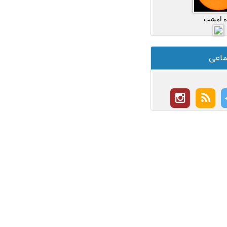
ه امشب
ماعی