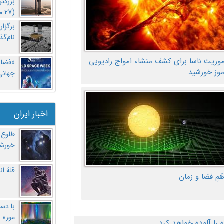
بزرگت
(27 مهر‌) چه اتفاقی افتاد؟
برگزا
نام‌گذ
موریت ناسا برای کشف منشاء امواج رادیویی
«فضا و
موز خورشید
جهانی 
اخبار ایران
طلوع 
خورشی
قلهُ ا
هّمِ فضا و زمان
با دست
موزه 
ا آلوده خواهد کرد