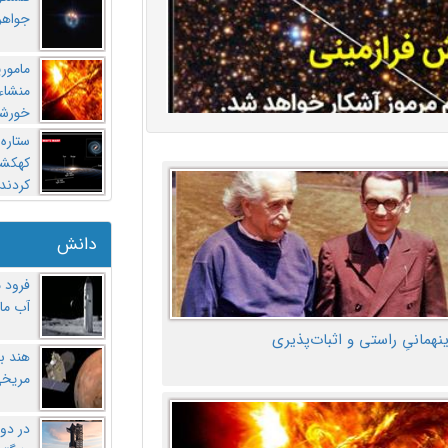
جواهر
مامور
منشاء 
خورشی
ستاره
کهکشان
کردند
دانش
فرود 
آب ماه
ینهمانیِ راستی و اثبات‌پذیری
هند ب
مریخی
در دو