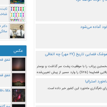
ثابت‌
شناخت
د آماده می‌شود
سالگ
عکس
در دومین پرتاب آزمایشی بزرگترین موشک فضایی تاریخ (27 مهر‌) چه اتفاقی
شفق قطب
نخستین پرتاب را با موفقیت پشت سر گذاشت و بوستر
(بخش پایینی) آن (B9) توانست بخش بالایی فضاپیما (S25) را وارد مسیر از پیش تعیین‌شده
شفق قطب
از آن جدا شود. ‌
‌نورد استرالیا
ای نام‌گذاری ماه‌نورد این کشور خبر داده است.
M20 M8
سه گانه