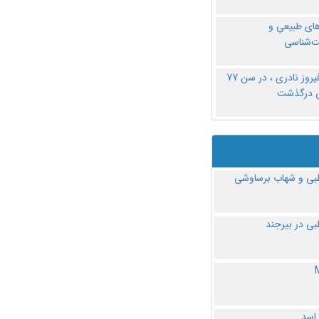
های طبیعیِ و
‌شناسی
دکتر فیروز نادری ، در سن 77
ی درگذشت
ی و شهاب برساوشی
ی در بیرجند
 اسد