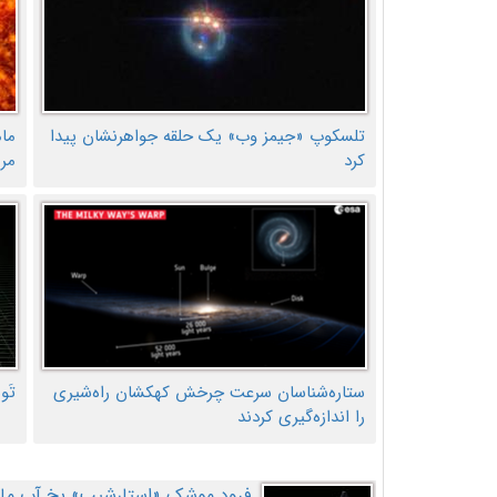
تلسکوپ «جیمز وب» یک حلقه جواهرنشان پیدا
ما
کرد
مر
ستاره‌شناسان سرعت چرخش کهکشان راه‌شیری
تَو
را اندازه‌گیری کردند
فرود موشک «استارشیپ» یخ آب ماه ر