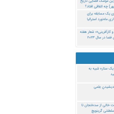
رین موشک فضایی تاریخ
ری یک مسابقه برای
اری ماه‌نورد استرالیا
 کارآفرینی»؛ شعار هفته
فضا در سال ۲۰۲۳
یک ستاره شبیه به
د
ندیشیدنِ عِلمی
 خالی از سده‌لنجان تا
سلطنتی گرینویچ