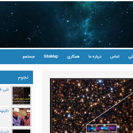
لی
تماس
درباره ما
همکاری
SiteMap
جستجو
نجوم
شی فر
نااینه
تلسکو