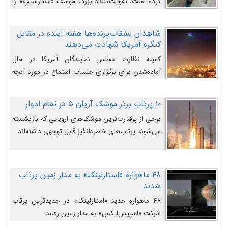
کرده است، تقویت‌کننده بزرگ موشک «استارشیپ» را
روی سکوی پرتاب نشان می‌دهد.
شاهدان بشقاب‌پرنده‌ها هفته آینده در مقابل
کنگره آمریکا شهادت می‌دهند
کمیته نظارت مجلس نمایندگان آمریکا در حال
آماده‌شدن برای برگزاری جلسات استماع در مورد آنچه
دولت و به‌ویژه ارتش در مورد بشقاب پرنده‌ها
می‌دانند، است و قرار است افشاگران یوفوها هفته آینده
۱۰ پرتاب برتر موشک آریان ۵ در تمام ادوار
در مقابل آنها شهادت دهند.
برخی از پرقدرت‌ترین موشک‌های اروپایی که بازنشسته
می‌شوند پرتاب‌های خاطره‌انگیز قابل توجهی داشته‌اند.
۴۸ ماهواره «استارلینک» به مدار زمین پرتاب
شدند
۴۸ ماهواره جدید «استارلینک» در جدیدترین پرتاب
شرکت «اسپیس‌ایکس» به مدار زمین رفتند.