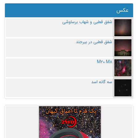
عکس
شفق قطبی و شهاب برساوشی
شفق قطبی در بیرجند
M20 M8
سه گانه اسد