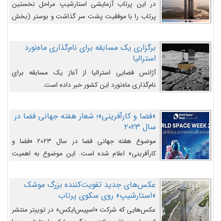
در این پرتاب آزمایشی استارشیپ مراحل نخستین
پرتاب را با موفقیت پشت سر گذاشت و بوستر (بخش
پایینی) آن (B9) توانست بخش بالایی فضاپیما (S25)
را وارد مسیر از پیش تعیین‌شده کند و سپس با یک
برگزاری یک مسابقه برای نام‌گذاری ماه‌نورد
مکانیزم جدید با موفقیت از آن جدا شود. ‌
استرالیا
آژانس فضایی استرالیا از آغاز یک مسابقه برای
نام‌گذاری ماه‌نورد این کشور خبر داده است.
«فضا و کارآفرینی»؛ شعار هفته جهانی فضا در
سال ۲۰۲۳
موضوع هفته جهانی فضا در سال ۲۰۲۳ «فضا و
کارآفرینی» اعلام شده است. این موضوع به اهمیت
روزافزون صنعت فضا در حوزه تجارت و فرصت‌های
روزافزون کارآفرینی در حوزه فضایی و مزایای جدیدی که
عکس‌های جدید تقویت‌کننده بزرگ موشک
کارآفرینان این حوزه ایجاد می‌کنند، می‌پردازد.
«استارشیپ» روی سکوی پرتاب
عکس‌هایی که شرکت «اسپیس‌ایکس» در توییتر منتشر