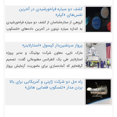
کشف دو سیاره فراخورشیدی در آخرین
نفس‌های «کپلر»
گروهی از ستاره‌شناسان از کشف دو سیاره فراخورشیدی
به اندازه سیاره نپتون در آخرین داده‌های «تلسکوپ
فضایی کپلر» خبر داده‌اند.
پرواز سرنشین‌دار کپسول «استارلاینر»
مارک ناپی، معاون شرکت بوئینگ و مدیر پروژه
استارلاینر طی یک کنفرانس مطبوعاتی گفت: تصمیم
گرفته‌ایم که آماده‌سازی برای ماموریت آزمایش پرواز
سرنشین‌دار را به تعویق بیندازیم تا این مشکلات را
اصلاح کنیم.
راه حل دو شرکت ژاپنی و آمریکایی برای بالا
بردن مدار «تلسکوپ فضایی هابل»