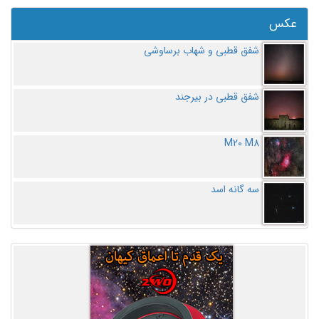
عکس
شفق قطبی و شهاب برساوشی
شفق قطبی در بیرجند
M20 M8
سه گانه اسد