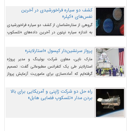
کشف دو سیاره فراخورشیدی در آخرین
نفس‌های «کپلر»
گروهی از ستاره‌شناسان از کشف دو سیاره فراخورشیدی
به اندازه سیاره نپتون در آخرین داده‌های «تلسکوپ
فضایی کپلر» خبر داده‌اند.
پرواز سرنشین‌دار کپسول «استارلاینر»
مارک ناپی، معاون شرکت بوئینگ و مدیر پروژه
استارلاینر طی یک کنفرانس مطبوعاتی گفت: تصمیم
گرفته‌ایم که آماده‌سازی برای ماموریت آزمایش پرواز
سرنشین‌دار را به تعویق بیندازیم تا این مشکلات را
اصلاح کنیم.
راه حل دو شرکت ژاپنی و آمریکایی برای بالا
بردن مدار «تلسکوپ فضایی هابل»