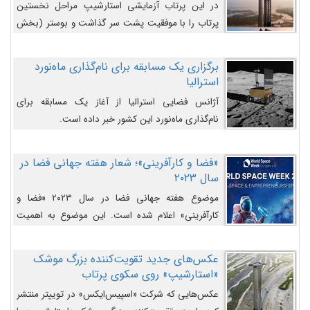
در این پرتاب آزمایشی استارشیپ مراحل نخستین
پرتاب را با موفقیت پشت سر گذاشت و بوستر (بخش
پایینی) آن (B9) توانست بخش بالایی فضاپیما (S25)
را وارد مسیر از پیش تعیین‌شده کند و سپس با یک
برگزاری یک مسابقه برای نام‌گذاری ماه‌نورد
مکانیزم جدید با موفقیت از آن جدا شود. ‌
استرالیا
آژانس فضایی استرالیا از آغاز یک مسابقه برای
نام‌گذاری ماه‌نورد این کشور خبر داده است.
«فضا و کارآفرینی»؛ شعار هفته جهانی فضا در
سال ۲۰۲۳
موضوع هفته جهانی فضا در سال ۲۰۲۳ «فضا و
کارآفرینی» اعلام شده است. این موضوع به اهمیت
روزافزون صنعت فضا در حوزه تجارت و فرصت‌های
روزافزون کارآفرینی در حوزه فضایی و مزایای جدیدی که
عکس‌های جدید تقویت‌کننده بزرگ موشک
کارآفرینان این حوزه ایجاد می‌کنند، می‌پردازد.
«استارشیپ» روی سکوی پرتاب
عکس‌هایی که شرکت «اسپیس‌ایکس» در توییتر منتشر