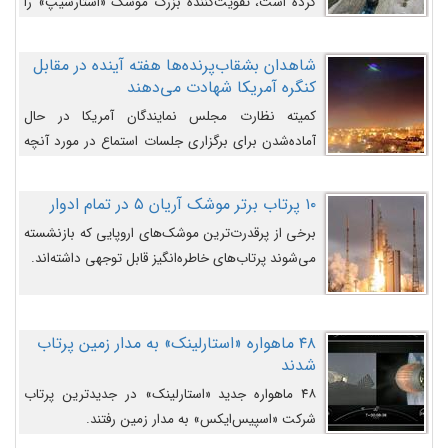
کرده است، تقویت‌کننده بزرگ موشک «استارشیپ» را
روی سکوی پرتاب نشان می‌دهد.
شاهدان بشقاب‌پرنده‌ها هفته آینده در مقابل
کنگره آمریکا شهادت می‌دهند
کمیته نظارت مجلس نمایندگان آمریکا در حال
آماده‌شدن برای برگزاری جلسات استماع در مورد آنچه
دولت و به‌ویژه ارتش در مورد بشقاب پرنده‌ها
می‌دانند، است و قرار است افشاگران یوفوها هفته آینده
۱۰ پرتاب برتر موشک آریان ۵ در تمام ادوار
در مقابل آنها شهادت دهند.
برخی از پرقدرت‌ترین موشک‌های اروپایی که بازنشسته
می‌شوند پرتاب‌های خاطره‌انگیز قابل توجهی داشته‌اند.
۴۸ ماهواره «استارلینک» به مدار زمین پرتاب
شدند
۴۸ ماهواره جدید «استارلینک» در جدیدترین پرتاب
شرکت «اسپیس‌ایکس» به مدار زمین رفتند.