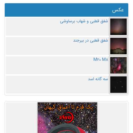
عکس
شفق قطبی و شهاب برساوشی
شفق قطبی در بیرجند
M20 M8
سه گانه اسد