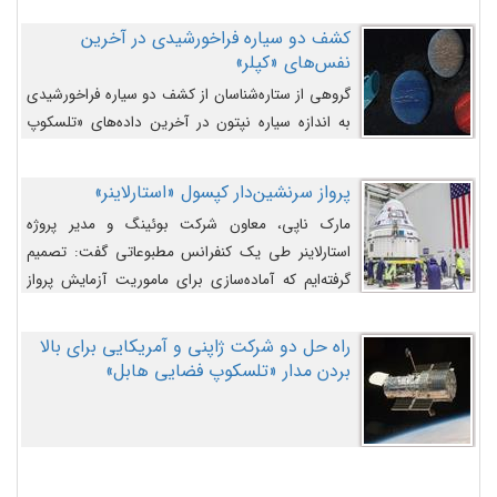
کشف دو سیاره فراخورشیدی در آخرین
نفس‌های «کپلر»
گروهی از ستاره‌شناسان از کشف دو سیاره فراخورشیدی
به اندازه سیاره نپتون در آخرین داده‌های «تلسکوپ
فضایی کپلر» خبر داده‌اند.
پرواز سرنشین‌دار کپسول «استارلاینر»
مارک ناپی، معاون شرکت بوئینگ و مدیر پروژه
استارلاینر طی یک کنفرانس مطبوعاتی گفت: تصمیم
گرفته‌ایم که آماده‌سازی برای ماموریت آزمایش پرواز
سرنشین‌دار را به تعویق بیندازیم تا این مشکلات را
اصلاح کنیم.
راه حل دو شرکت ژاپنی و آمریکایی برای بالا
بردن مدار «تلسکوپ فضایی هابل»