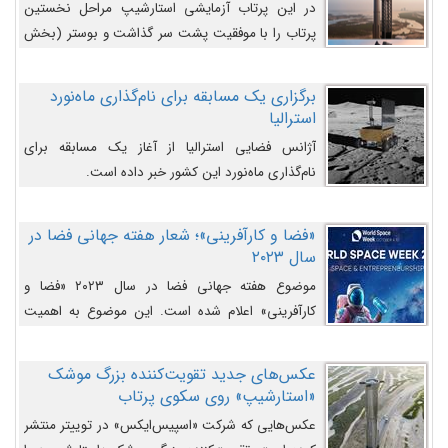
در این پرتاب آزمایشی استارشیپ مراحل نخستین
پرتاب را با موفقیت پشت سر گذاشت و بوستر (بخش
پایینی) آن (B9) توانست بخش بالایی فضاپیما (S25)
را وارد مسیر از پیش تعیین‌شده کند و سپس با یک
برگزاری یک مسابقه برای نام‌گذاری ماه‌نورد
مکانیزم جدید با موفقیت از آن جدا شود. ‌
استرالیا
آژانس فضایی استرالیا از آغاز یک مسابقه برای
نام‌گذاری ماه‌نورد این کشور خبر داده است.
«فضا و کارآفرینی»؛ شعار هفته جهانی فضا در
سال ۲۰۲۳
موضوع هفته جهانی فضا در سال ۲۰۲۳ «فضا و
کارآفرینی» اعلام شده است. این موضوع به اهمیت
روزافزون صنعت فضا در حوزه تجارت و فرصت‌های
روزافزون کارآفرینی در حوزه فضایی و مزایای جدیدی که
عکس‌های جدید تقویت‌کننده بزرگ موشک
کارآفرینان این حوزه ایجاد می‌کنند، می‌پردازد.
«استارشیپ» روی سکوی پرتاب
عکس‌هایی که شرکت «اسپیس‌ایکس» در توییتر منتشر