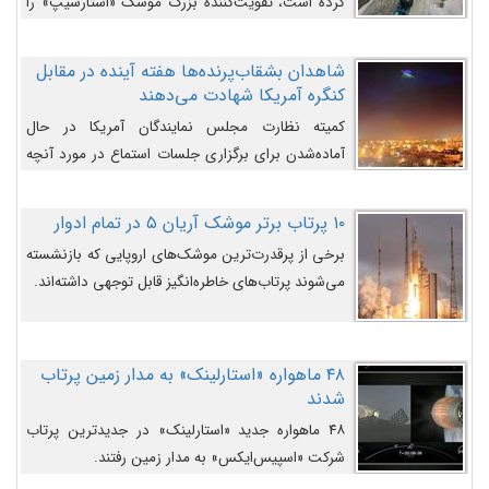
کرده است، تقویت‌کننده بزرگ موشک «استارشیپ» را
روی سکوی پرتاب نشان می‌دهد.
شاهدان بشقاب‌پرنده‌ها هفته آینده در مقابل
کنگره آمریکا شهادت می‌دهند
کمیته نظارت مجلس نمایندگان آمریکا در حال
آماده‌شدن برای برگزاری جلسات استماع در مورد آنچه
دولت و به‌ویژه ارتش در مورد بشقاب پرنده‌ها
می‌دانند، است و قرار است افشاگران یوفوها هفته آینده
۱۰ پرتاب برتر موشک آریان ۵ در تمام ادوار
در مقابل آنها شهادت دهند.
برخی از پرقدرت‌ترین موشک‌های اروپایی که بازنشسته
می‌شوند پرتاب‌های خاطره‌انگیز قابل توجهی داشته‌اند.
۴۸ ماهواره «استارلینک» به مدار زمین پرتاب
شدند
۴۸ ماهواره جدید «استارلینک» در جدیدترین پرتاب
شرکت «اسپیس‌ایکس» به مدار زمین رفتند.