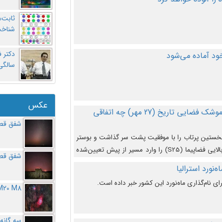
ثابت‌
شناخت
د آماده می‌شود
سالگ
عکس
در دومین پرتاب آزمایشی بزرگترین موشک فضایی تاریخ (27 مهر‌) چه اتفاقی
شفق قطب
نخستین پرتاب را با موفقیت پشت سر گذاشت و بوستر
(بخش پایینی) آن (B9) توانست بخش بالایی فضاپیما (S25) را وارد مسیر از پیش تعیین‌شده
شفق قطب
از آن جدا شود. ‌
‌نورد استرالیا
ای نام‌گذاری ماه‌نورد این کشور خبر داده است.
M20 M8
سه گانه