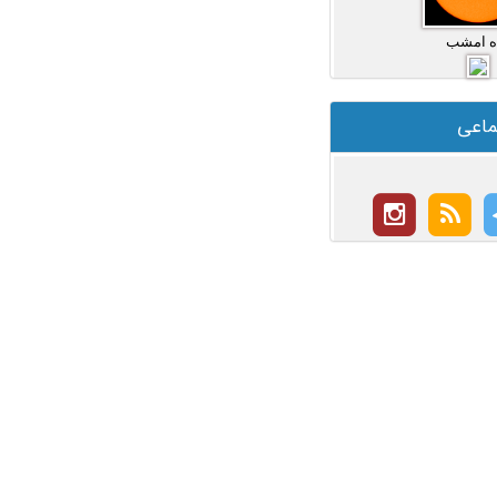
ه امشب
ماعی