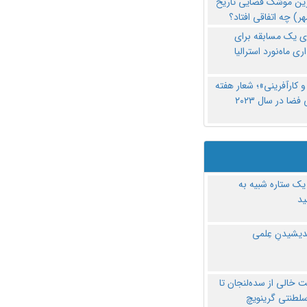
رین موشک فضایی تاریخ
ری یک مسابقه برای
اری ماه‌نورد استرالیا
 کارآفرینی»؛ شعار هفته
فضا در سال ۲۰۲۳
یک ستاره شبیه به
د
ندیشیدنِ عِلمی
 خالی از سده‌لنجان تا
سلطنتی گرینویچ