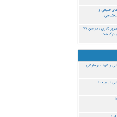
های طبیعیِ و
‌شناسی
دکتر فیروز نادری ، در سن 77
ی درگذشت
ی و شهاب برساوشی
ی در بیرجند
 اسد