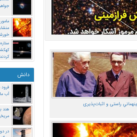
جواهر
مامور
منشاء 
خورشی
ستاره
کهکشان
کردند
دانش
فرود 
آب ماه
ینهمانیِ راستی و اثبات‌پذیری
هند ب
مریخی
در دو