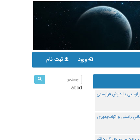
ورود
ثبت نام
abcd
ازمینی یا هوش فرازمینی
مانیِ راستی و اثبات‌پذیری
پ «جیمز وب» یک حلقه