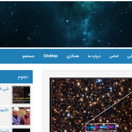
لی
تماس
درباره ما
همکاری
SiteMap
جستجو
نجوم
شی فر
نااینه
تلسکو