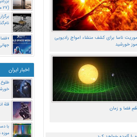
بزرگت
(27 مهر‌) چه اتفاقی افتاد؟
برگزا
نام‌گذ
موریت ناسا برای کشف منشاء امواج رادیویی
«فضا و
موز خورشید
جهانی 
اخبار ایران
طلوع 
خورشی
قلهُ ا
هّمِ فضا و زمان
با دست
موزه 
ا آلوده خواهد کرد