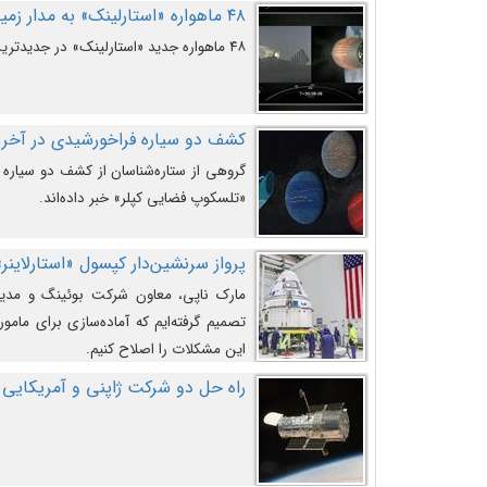
۴۸ ماهواره «استارلینک» به مدار زمین پرتاب شدند
۴۸ ماهواره جدید «استارلینک» در جدیدترین پرتاب شرکت «اسپیس‌ایکس» به مدار زمین رفتند.
کشف دو سیاره فراخورشیدی در آخری
گروهی از ستاره‌شناسان از کشف دو سیاره ف
«تلسکوپ فضایی کپلر» خبر داده‌اند.
پرواز سرنشین‌دار کپسول «استارلاینر»
مارک ناپی، معاون شرکت بوئینگ و مدیر
تصمیم گرفته‌ایم که آماده‌سازی برای مامور
این مشکلات را اصلاح کنیم.
راه حل دو شرکت ژاپنی و آمریکایی 