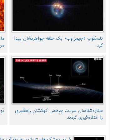
تلسکوپ «جیمز وب» یک حلقه جواهرنشان پیدا
ما
کرد
مر
ستاره‌شناسان سرعت چرخش کهکشان راه‌شیری
تَو
را اندازه‌گیری کردند
فرود موشک «استارشیپ» یخ آب ماه ر