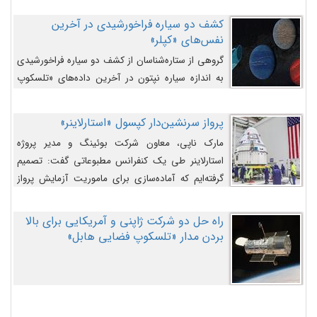
کشف دو سیاره فراخورشیدی در آخرین
نفس‌های «کپلر»
گروهی از ستاره‌شناسان از کشف دو سیاره فراخورشیدی
به اندازه سیاره نپتون در آخرین داده‌های «تلسکوپ
فضایی کپلر» خبر داده‌اند.
پرواز سرنشین‌دار کپسول «استارلاینر»
مارک ناپی، معاون شرکت بوئینگ و مدیر پروژه
استارلاینر طی یک کنفرانس مطبوعاتی گفت: تصمیم
گرفته‌ایم که آماده‌سازی برای ماموریت آزمایش پرواز
سرنشین‌دار را به تعویق بیندازیم تا این مشکلات را
اصلاح کنیم.
راه حل دو شرکت ژاپنی و آمریکایی برای بالا
بردن مدار «تلسکوپ فضایی هابل»