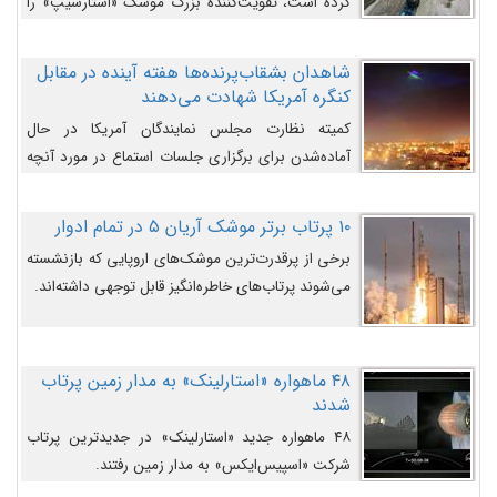
کرده است، تقویت‌کننده بزرگ موشک «استارشیپ» را
روی سکوی پرتاب نشان می‌دهد.
شاهدان بشقاب‌پرنده‌ها هفته آینده در مقابل
کنگره آمریکا شهادت می‌دهند
کمیته نظارت مجلس نمایندگان آمریکا در حال
آماده‌شدن برای برگزاری جلسات استماع در مورد آنچه
دولت و به‌ویژه ارتش در مورد بشقاب پرنده‌ها
می‌دانند، است و قرار است افشاگران یوفوها هفته آینده
۱۰ پرتاب برتر موشک آریان ۵ در تمام ادوار
در مقابل آنها شهادت دهند.
برخی از پرقدرت‌ترین موشک‌های اروپایی که بازنشسته
می‌شوند پرتاب‌های خاطره‌انگیز قابل توجهی داشته‌اند.
۴۸ ماهواره «استارلینک» به مدار زمین پرتاب
شدند
۴۸ ماهواره جدید «استارلینک» در جدیدترین پرتاب
شرکت «اسپیس‌ایکس» به مدار زمین رفتند.