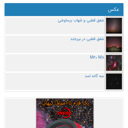
عکس
شفق قطبی و شهاب برساوشی
شفق قطبی در بیرجند
M20 M8
سه گانه اسد