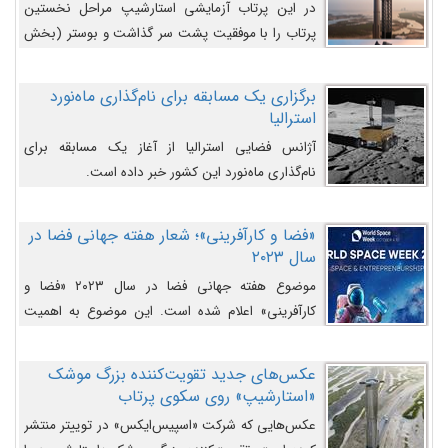
در این پرتاب آزمایشی استارشیپ مراحل نخستین
پرتاب را با موفقیت پشت سر گذاشت و بوستر (بخش
پایینی) آن (B9) توانست بخش بالایی فضاپیما (S25)
را وارد مسیر از پیش تعیین‌شده کند و سپس با یک
برگزاری یک مسابقه برای نام‌گذاری ماه‌نورد
مکانیزم جدید با موفقیت از آن جدا شود. ‌
استرالیا
آژانس فضایی استرالیا از آغاز یک مسابقه برای
نام‌گذاری ماه‌نورد این کشور خبر داده است.
«فضا و کارآفرینی»؛ شعار هفته جهانی فضا در
سال ۲۰۲۳
موضوع هفته جهانی فضا در سال ۲۰۲۳ «فضا و
کارآفرینی» اعلام شده است. این موضوع به اهمیت
روزافزون صنعت فضا در حوزه تجارت و فرصت‌های
روزافزون کارآفرینی در حوزه فضایی و مزایای جدیدی که
عکس‌های جدید تقویت‌کننده بزرگ موشک
کارآفرینان این حوزه ایجاد می‌کنند، می‌پردازد.
«استارشیپ» روی سکوی پرتاب
عکس‌هایی که شرکت «اسپیس‌ایکس» در توییتر منتشر