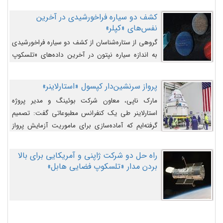
کشف دو سیاره فراخورشیدی در آخرین
نفس‌های «کپلر»
گروهی از ستاره‌شناسان از کشف دو سیاره فراخورشیدی
به اندازه سیاره نپتون در آخرین داده‌های «تلسکوپ
فضایی کپلر» خبر داده‌اند.
پرواز سرنشین‌دار کپسول «استارلاینر»
مارک ناپی، معاون شرکت بوئینگ و مدیر پروژه
استارلاینر طی یک کنفرانس مطبوعاتی گفت: تصمیم
گرفته‌ایم که آماده‌سازی برای ماموریت آزمایش پرواز
سرنشین‌دار را به تعویق بیندازیم تا این مشکلات را
اصلاح کنیم.
راه حل دو شرکت ژاپنی و آمریکایی برای بالا
بردن مدار «تلسکوپ فضایی هابل»