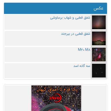
عکس
شفق قطبی و شهاب برساوشی
شفق قطبی در بیرجند
M20 M8
سه گانه اسد