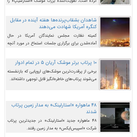
کرده است، تقویت‌کننده بزرگ موشک «استارشیپ» را
روی سکوی پرتاب نشان می‌دهد.
شاهدان بشقاب‌پرنده‌ها هفته آینده در مقابل
کنگره آمریکا شهادت می‌دهند
کمیته نظارت مجلس نمایندگان آمریکا در حال
آماده‌شدن برای برگزاری جلسات استماع در مورد آنچه
دولت و به‌ویژه ارتش در مورد بشقاب پرنده‌ها
می‌دانند، است و قرار است افشاگران یوفوها هفته آینده
۱۰ پرتاب برتر موشک آریان ۵ در تمام ادوار
در مقابل آنها شهادت دهند.
برخی از پرقدرت‌ترین موشک‌های اروپایی که بازنشسته
می‌شوند پرتاب‌های خاطره‌انگیز قابل توجهی داشته‌اند.
۴۸ ماهواره «استارلینک» به مدار زمین پرتاب
شدند
۴۸ ماهواره جدید «استارلینک» در جدیدترین پرتاب
شرکت «اسپیس‌ایکس» به مدار زمین رفتند.