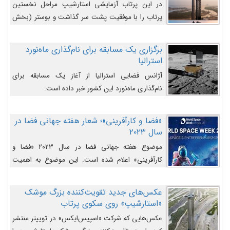
در این پرتاب آزمایشی استارشیپ مراحل نخستین
پرتاب را با موفقیت پشت سر گذاشت و بوستر (بخش
پایینی) آن (B9) توانست بخش بالایی فضاپیما (S25)
را وارد مسیر از پیش تعیین‌شده کند و سپس با یک
برگزاری یک مسابقه برای نام‌گذاری ماه‌نورد
مکانیزم جدید با موفقیت از آن جدا شود. ‌
استرالیا
آژانس فضایی استرالیا از آغاز یک مسابقه برای
نام‌گذاری ماه‌نورد این کشور خبر داده است.
«فضا و کارآفرینی»؛ شعار هفته جهانی فضا در
سال ۲۰۲۳
موضوع هفته جهانی فضا در سال ۲۰۲۳ «فضا و
کارآفرینی» اعلام شده است. این موضوع به اهمیت
روزافزون صنعت فضا در حوزه تجارت و فرصت‌های
روزافزون کارآفرینی در حوزه فضایی و مزایای جدیدی که
عکس‌های جدید تقویت‌کننده بزرگ موشک
کارآفرینان این حوزه ایجاد می‌کنند، می‌پردازد.
«استارشیپ» روی سکوی پرتاب
عکس‌هایی که شرکت «اسپیس‌ایکس» در توییتر منتشر