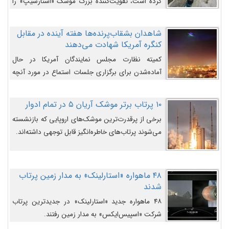
کرده است، تقویت‌کننده بزرگ موشک «استارشیپ» را
روی سکوی پرتاب نشان می‌دهد.
شاهدان بشقاب‌پرنده‌ها هفته آینده در مقابل
کنگره آمریکا شهادت می‌دهند
کمیته نظارت مجلس نمایندگان آمریکا در حال
آماده‌شدن برای برگزاری جلسات استماع در مورد آنچه
دولت و به‌ویژه ارتش در مورد بشقاب پرنده‌ها
می‌دانند، است و قرار است افشاگران یوفوها هفته آینده
۱۰ پرتاب برتر موشک آریان ۵ در تمام ادوار
در مقابل آنها شهادت دهند.
برخی از پرقدرت‌ترین موشک‌های اروپایی که بازنشسته
می‌شوند پرتاب‌های خاطره‌انگیز قابل توجهی داشته‌اند.
۴۸ ماهواره «استارلینک» به مدار زمین پرتاب
شدند
۴۸ ماهواره جدید «استارلینک» در جدیدترین پرتاب
شرکت «اسپیس‌ایکس» به مدار زمین رفتند.