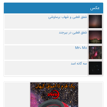
عکس
شفق قطبی و شهاب برساوشی
شفق قطبی در بیرجند
M20 M8
سه گانه اسد