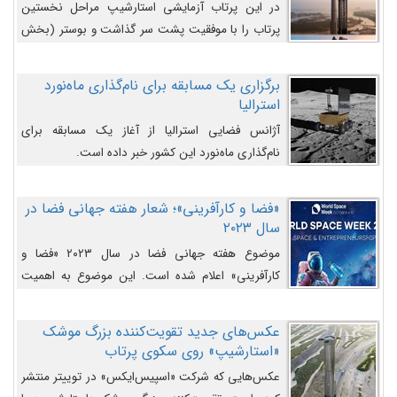
در این پرتاب آزمایشی استارشیپ مراحل نخستین
پرتاب را با موفقیت پشت سر گذاشت و بوستر (بخش
پایینی) آن (B9) توانست بخش بالایی فضاپیما (S25)
را وارد مسیر از پیش تعیین‌شده کند و سپس با یک
برگزاری یک مسابقه برای نام‌گذاری ماه‌نورد
مکانیزم جدید با موفقیت از آن جدا شود. ‌
استرالیا
آژانس فضایی استرالیا از آغاز یک مسابقه برای
نام‌گذاری ماه‌نورد این کشور خبر داده است.
«فضا و کارآفرینی»؛ شعار هفته جهانی فضا در
سال ۲۰۲۳
موضوع هفته جهانی فضا در سال ۲۰۲۳ «فضا و
کارآفرینی» اعلام شده است. این موضوع به اهمیت
روزافزون صنعت فضا در حوزه تجارت و فرصت‌های
روزافزون کارآفرینی در حوزه فضایی و مزایای جدیدی که
عکس‌های جدید تقویت‌کننده بزرگ موشک
کارآفرینان این حوزه ایجاد می‌کنند، می‌پردازد.
«استارشیپ» روی سکوی پرتاب
عکس‌هایی که شرکت «اسپیس‌ایکس» در توییتر منتشر