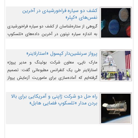
کشف دو سیاره فراخورشیدی در آخرین
نفس‌های «کپلر»
گروهی از ستاره‌شناسان از کشف دو سیاره فراخورشیدی
به اندازه سیاره نپتون در آخرین داده‌های «تلسکوپ
فضایی کپلر» خبر داده‌اند.
پرواز سرنشین‌دار کپسول «استارلاینر»
مارک ناپی، معاون شرکت بوئینگ و مدیر پروژه
استارلاینر طی یک کنفرانس مطبوعاتی گفت: تصمیم
گرفته‌ایم که آماده‌سازی برای ماموریت آزمایش پرواز
سرنشین‌دار را به تعویق بیندازیم تا این مشکلات را
اصلاح کنیم.
راه حل دو شرکت ژاپنی و آمریکایی برای بالا
بردن مدار «تلسکوپ فضایی هابل»