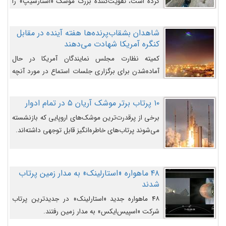
کرده است، تقویت‌کننده بزرگ موشک «استارشیپ» را
روی سکوی پرتاب نشان می‌دهد.
شاهدان بشقاب‌پرنده‌ها هفته آینده در مقابل
کنگره آمریکا شهادت می‌دهند
کمیته نظارت مجلس نمایندگان آمریکا در حال
آماده‌شدن برای برگزاری جلسات استماع در مورد آنچه
دولت و به‌ویژه ارتش در مورد بشقاب پرنده‌ها
می‌دانند، است و قرار است افشاگران یوفوها هفته آینده
۱۰ پرتاب برتر موشک آریان ۵ در تمام ادوار
در مقابل آنها شهادت دهند.
برخی از پرقدرت‌ترین موشک‌های اروپایی که بازنشسته
می‌شوند پرتاب‌های خاطره‌انگیز قابل توجهی داشته‌اند.
۴۸ ماهواره «استارلینک» به مدار زمین پرتاب
شدند
۴۸ ماهواره جدید «استارلینک» در جدیدترین پرتاب
شرکت «اسپیس‌ایکس» به مدار زمین رفتند.