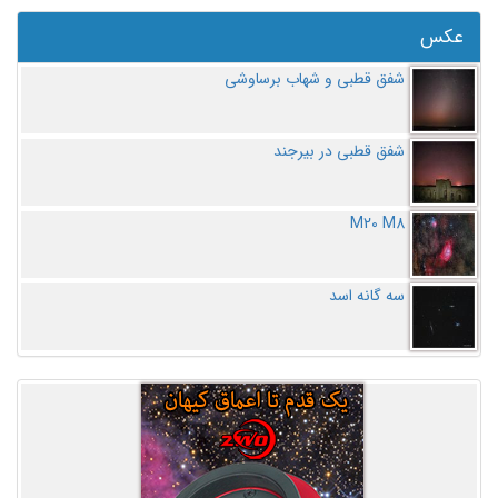
عکس
شفق قطبی و شهاب برساوشی
شفق قطبی در بیرجند
M20 M8
سه گانه اسد