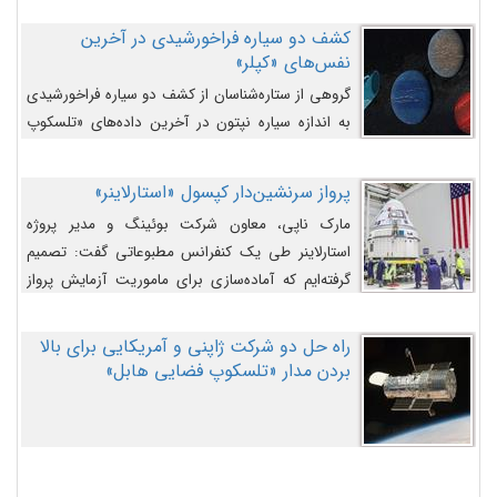
کشف دو سیاره فراخورشیدی در آخرین
نفس‌های «کپلر»
گروهی از ستاره‌شناسان از کشف دو سیاره فراخورشیدی
به اندازه سیاره نپتون در آخرین داده‌های «تلسکوپ
فضایی کپلر» خبر داده‌اند.
پرواز سرنشین‌دار کپسول «استارلاینر»
مارک ناپی، معاون شرکت بوئینگ و مدیر پروژه
استارلاینر طی یک کنفرانس مطبوعاتی گفت: تصمیم
گرفته‌ایم که آماده‌سازی برای ماموریت آزمایش پرواز
سرنشین‌دار را به تعویق بیندازیم تا این مشکلات را
اصلاح کنیم.
راه حل دو شرکت ژاپنی و آمریکایی برای بالا
بردن مدار «تلسکوپ فضایی هابل»