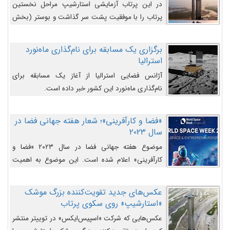
در این پرتاب آزمایشی استارشیپ مراحل نخستین
پرتاب را با موفقیت پشت سر گذاشت و بوستر (بخش
پایینی) آن (B9) توانست بخش بالایی فضاپیما (S25)
را وارد مسیر از پیش تعیین‌شده کند و سپس با یک
برگزاری یک مسابقه برای نام‌گذاری ماه‌نورد
مکانیزم جدید با موفقیت از آن جدا شود. ‌
استرالیا
آژانس فضایی استرالیا از آغاز یک مسابقه برای
نام‌گذاری ماه‌نورد این کشور خبر داده است.
«فضا و کارآفرینی»؛ شعار هفته جهانی فضا در
سال ۲۰۲۳
موضوع هفته جهانی فضا در سال ۲۰۲۳ «فضا و
کارآفرینی» اعلام شده است. این موضوع به اهمیت
روزافزون صنعت فضا در حوزه تجارت و فرصت‌های
روزافزون کارآفرینی در حوزه فضایی و مزایای جدیدی که
عکس‌های جدید تقویت‌کننده بزرگ موشک
کارآفرینان این حوزه ایجاد می‌کنند، می‌پردازد.
«استارشیپ» روی سکوی پرتاب
عکس‌هایی که شرکت «اسپیس‌ایکس» در توییتر منتشر