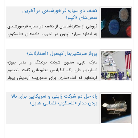
کشف دو سیاره فراخورشیدی در آخرین
نفس‌های «کپلر»
گروهی از ستاره‌شناسان از کشف دو سیاره فراخورشیدی
به اندازه سیاره نپتون در آخرین داده‌های «تلسکوپ
فضایی کپلر» خبر داده‌اند.
پرواز سرنشین‌دار کپسول «استارلاینر»
مارک ناپی، معاون شرکت بوئینگ و مدیر پروژه
استارلاینر طی یک کنفرانس مطبوعاتی گفت: تصمیم
گرفته‌ایم که آماده‌سازی برای ماموریت آزمایش پرواز
سرنشین‌دار را به تعویق بیندازیم تا این مشکلات را
اصلاح کنیم.
راه حل دو شرکت ژاپنی و آمریکایی برای بالا
بردن مدار «تلسکوپ فضایی هابل»