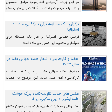
در این پرتاب آزمایشی استارشیپ مراحل نخستین
پرتاب را با موفقیت پشت سر گذاشت و بوستر (بخش
پایینی) آن (B9) توانست بخش بالایی فضاپیما (S25)
را وارد مسیر از پیش تعیین‌شده کند و سپس با یک
برگزاری یک مسابقه برای نام‌گذاری ماه‌نورد
مکانیزم جدید با موفقیت از آن جدا شود. ‌
استرالیا
آژانس فضایی استرالیا از آغاز یک مسابقه برای
نام‌گذاری ماه‌نورد این کشور خبر داده است.
«فضا و کارآفرینی»؛ شعار هفته جهانی فضا در
سال ۲۰۲۳
موضوع هفته جهانی فضا در سال ۲۰۲۳ «فضا و
کارآفرینی» اعلام شده است. این موضوع به اهمیت
روزافزون صنعت فضا در حوزه تجارت و فرصت‌های
روزافزون کارآفرینی در حوزه فضایی و مزایای جدیدی که
عکس‌های جدید تقویت‌کننده بزرگ موشک
کارآفرینان این حوزه ایجاد می‌کنند، می‌پردازد.
«استارشیپ» روی سکوی پرتاب
عکس‌هایی که شرکت «اسپیس‌ایکس» در توییتر منتشر