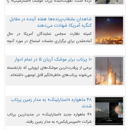
کرده است، تقویت‌کننده بزرگ موشک «استارشیپ» را
روی سکوی پرتاب نشان می‌دهد.
شاهدان بشقاب‌پرنده‌ها هفته آینده در مقابل
کنگره آمریکا شهادت می‌دهند
کمیته نظارت مجلس نمایندگان آمریکا در حال
آماده‌شدن برای برگزاری جلسات استماع در مورد آنچه
دولت و به‌ویژه ارتش در مورد بشقاب پرنده‌ها
می‌دانند، است و قرار است افشاگران یوفوها هفته آینده
۱۰ پرتاب برتر موشک آریان ۵ در تمام ادوار
در مقابل آنها شهادت دهند.
برخی از پرقدرت‌ترین موشک‌های اروپایی که بازنشسته
می‌شوند پرتاب‌های خاطره‌انگیز قابل توجهی داشته‌اند.
۴۸ ماهواره «استارلینک» به مدار زمین پرتاب
شدند
۴۸ ماهواره جدید «استارلینک» در جدیدترین پرتاب
شرکت «اسپیس‌ایکس» به مدار زمین رفتند.