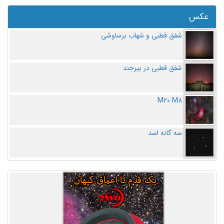
عکس
شفق قطبی و شهاب برساوشی
شفق قطبی در بیرجند
M20 M8
سه گانه اسد