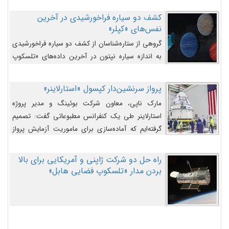
کشف دو سیاره فراخورشیدی در آخرین
نفس‌های «کپلر»
گروهی از ستاره‌شناسان از کشف دو سیاره فراخورشیدی
به اندازه سیاره نپتون در آخرین داده‌های «تلسکوپ
فضایی کپلر» خبر داده‌اند.
پرواز سرنشین‌دار کپسول «استارلاینر»
مارک ناپی، معاون شرکت بوئینگ و مدیر پروژه
استارلاینر طی یک کنفرانس مطبوعاتی گفت: تصمیم
گرفته‌ایم که آماده‌سازی برای ماموریت آزمایش پرواز
سرنشین‌دار را به تعویق بیندازیم تا این مشکلات را
اصلاح کنیم.
راه حل دو شرکت ژاپنی و آمریکایی برای بالا
بردن مدار «تلسکوپ فضایی هابل»