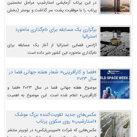
در این پرتاب آزمایشی استارشیپ مراحل نخستین
پرتاب را با موفقیت پشت سر گذاشت و بوستر (بخش
پایینی) آن (B9) توانست بخش بالایی فضاپیما (S25)
را وارد مسیر از پیش تعیین‌شده کند و سپس با یک
برگزاری یک مسابقه برای نام‌گذاری ماه‌نورد
مکانیزم جدید با موفقیت از آن جدا شود. ‌
استرالیا
آژانس فضایی استرالیا از آغاز یک مسابقه برای
نام‌گذاری ماه‌نورد این کشور خبر داده است.
«فضا و کارآفرینی»؛ شعار هفته جهانی فضا در
سال ۲۰۲۳
موضوع هفته جهانی فضا در سال ۲۰۲۳ «فضا و
کارآفرینی» اعلام شده است. این موضوع به اهمیت
روزافزون صنعت فضا در حوزه تجارت و فرصت‌های
روزافزون کارآفرینی در حوزه فضایی و مزایای جدیدی که
عکس‌های جدید تقویت‌کننده بزرگ موشک
کارآفرینان این حوزه ایجاد می‌کنند، می‌پردازد.
«استارشیپ» روی سکوی پرتاب
عکس‌هایی که شرکت «اسپیس‌ایکس» در توییتر منتشر