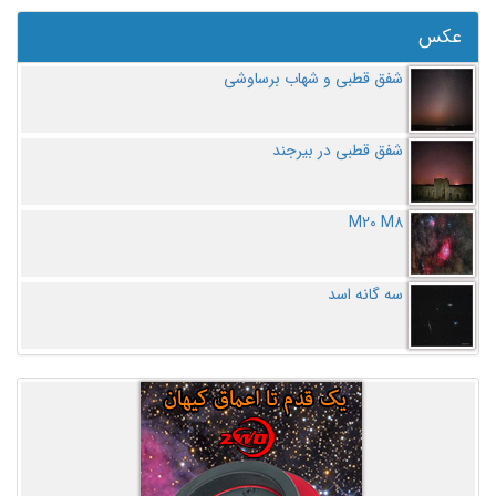
عکس
شفق قطبی و شهاب برساوشی
شفق قطبی در بیرجند
M20 M8
سه گانه اسد