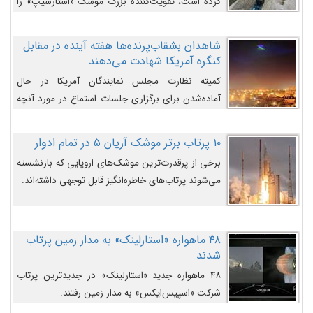
کرده است، تقویت‌کننده بزرگ موشک «استارشیپ» را
روی سکوی پرتاب نشان می‌دهد.
شاهدان بشقاب‌پرنده‌ها هفته آینده در مقابل
کنگره آمریکا شهادت می‌دهند
کمیته نظارت مجلس نمایندگان آمریکا در حال
آماده‌شدن برای برگزاری جلسات استماع در مورد آنچه
دولت و به‌ویژه ارتش در مورد بشقاب پرنده‌ها
می‌دانند، است و قرار است افشاگران یوفوها هفته آینده
۱۰ پرتاب برتر موشک آریان ۵ در تمام ادوار
در مقابل آنها شهادت دهند.
برخی از پرقدرت‌ترین موشک‌های اروپایی که بازنشسته
می‌شوند پرتاب‌های خاطره‌انگیز قابل توجهی داشته‌اند.
۴۸ ماهواره «استارلینک» به مدار زمین پرتاب
شدند
۴۸ ماهواره جدید «استارلینک» در جدیدترین پرتاب
شرکت «اسپیس‌ایکس» به مدار زمین رفتند.