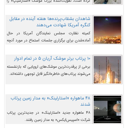
کرده است، تقویت‌کننده بزرگ موشک «استارشیپ» را
روی سکوی پرتاب نشان می‌دهد.
شاهدان بشقاب‌پرنده‌ها هفته آینده در مقابل
کنگره آمریکا شهادت می‌دهند
کمیته نظارت مجلس نمایندگان آمریکا در حال
آماده‌شدن برای برگزاری جلسات استماع در مورد آنچه
دولت و به‌ویژه ارتش در مورد بشقاب پرنده‌ها
می‌دانند، است و قرار است افشاگران یوفوها هفته آینده
۱۰ پرتاب برتر موشک آریان ۵ در تمام ادوار
در مقابل آنها شهادت دهند.
برخی از پرقدرت‌ترین موشک‌های اروپایی که بازنشسته
می‌شوند پرتاب‌های خاطره‌انگیز قابل توجهی داشته‌اند.
۴۸ ماهواره «استارلینک» به مدار زمین پرتاب
شدند
۴۸ ماهواره جدید «استارلینک» در جدیدترین پرتاب
شرکت «اسپیس‌ایکس» به مدار زمین رفتند.