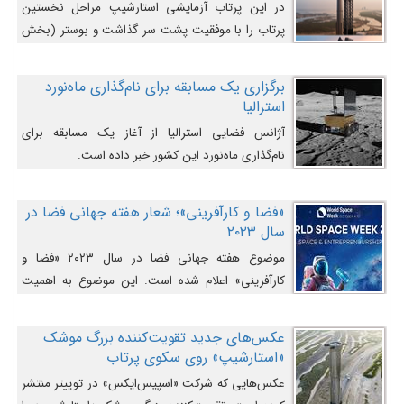
در این پرتاب آزمایشی استارشیپ مراحل نخستین
پرتاب را با موفقیت پشت سر گذاشت و بوستر (بخش
پایینی) آن (B9) توانست بخش بالایی فضاپیما (S25)
را وارد مسیر از پیش تعیین‌شده کند و سپس با یک
برگزاری یک مسابقه برای نام‌گذاری ماه‌نورد
مکانیزم جدید با موفقیت از آن جدا شود. ‌
استرالیا
آژانس فضایی استرالیا از آغاز یک مسابقه برای
نام‌گذاری ماه‌نورد این کشور خبر داده است.
«فضا و کارآفرینی»؛ شعار هفته جهانی فضا در
سال ۲۰۲۳
موضوع هفته جهانی فضا در سال ۲۰۲۳ «فضا و
کارآفرینی» اعلام شده است. این موضوع به اهمیت
روزافزون صنعت فضا در حوزه تجارت و فرصت‌های
روزافزون کارآفرینی در حوزه فضایی و مزایای جدیدی که
عکس‌های جدید تقویت‌کننده بزرگ موشک
کارآفرینان این حوزه ایجاد می‌کنند، می‌پردازد.
«استارشیپ» روی سکوی پرتاب
عکس‌هایی که شرکت «اسپیس‌ایکس» در توییتر منتشر