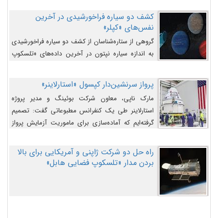
کشف دو سیاره فراخورشیدی در آخرین
نفس‌های «کپلر»
گروهی از ستاره‌شناسان از کشف دو سیاره فراخورشیدی
به اندازه سیاره نپتون در آخرین داده‌های «تلسکوپ
فضایی کپلر» خبر داده‌اند.
پرواز سرنشین‌دار کپسول «استارلاینر»
مارک ناپی، معاون شرکت بوئینگ و مدیر پروژه
استارلاینر طی یک کنفرانس مطبوعاتی گفت: تصمیم
گرفته‌ایم که آماده‌سازی برای ماموریت آزمایش پرواز
سرنشین‌دار را به تعویق بیندازیم تا این مشکلات را
اصلاح کنیم.
راه حل دو شرکت ژاپنی و آمریکایی برای بالا
بردن مدار «تلسکوپ فضایی هابل»