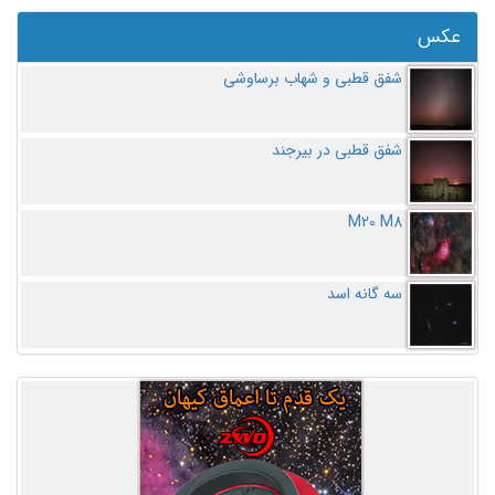
عکس
شفق قطبی و شهاب برساوشی
شفق قطبی در بیرجند
M20 M8
سه گانه اسد