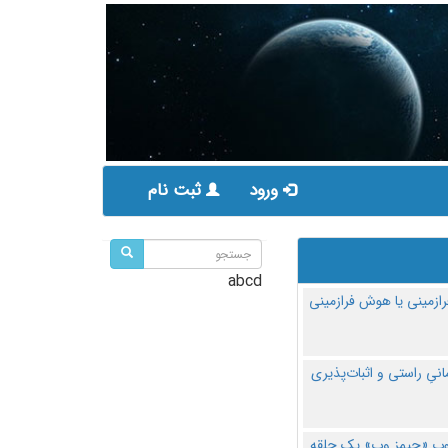
ورود
ثبت نام
abcd
ازمینی یا هوش فرازمینی
مانیِ راستی و اثبات‌پذیری
پ «جیمز وب» یک حلقه