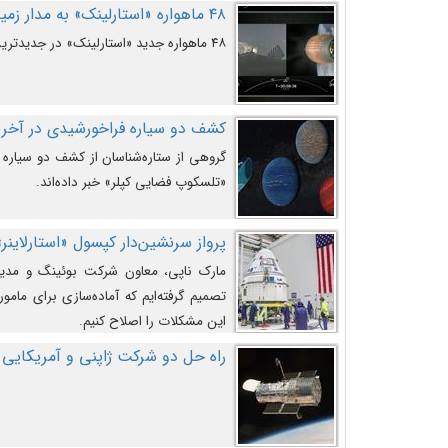
۴۸ ماهواره «استارلینک» به مدار زمین پرتاب شدند
۴۸ ماهواره جدید «استارلینک» در جدیدترین پرتاب شرکت «اسپیس‌ایکس» به مدار زمین رفتند.
کشف دو سیاره فراخورشیدی در آخری
گروهی از ستاره‌شناسان از کشف دو سیاره ف
«تلسکوپ فضایی کپلر» خبر داده‌اند.
پرواز سرنشین‌دار کپسول «استارلاینر»
مارک ناپی، معاون شرکت بوئینگ و مدیر
تصمیم گرفته‌ایم که آماده‌سازی برای مامور
این مشکلات را اصلاح کنیم.
راه حل دو شرکت ژاپنی و آمریکایی 