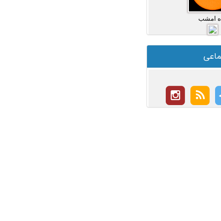
ه امشب
ماعی