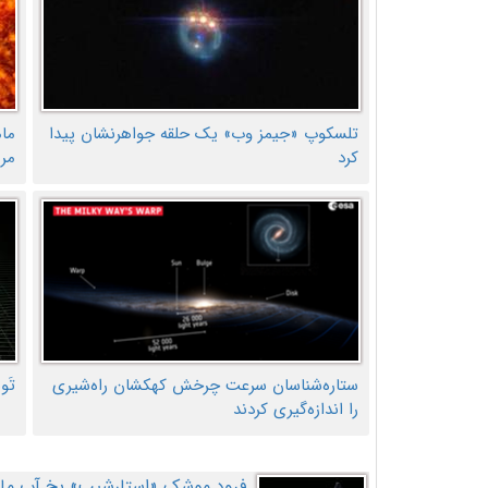
تلسکوپ «جیمز وب» یک حلقه جواهرنشان پیدا
ما
کرد
مر
ستاره‌شناسان سرعت چرخش کهکشان راه‌شیری
تَو
را اندازه‌گیری کردند
فرود موشک «استارشیپ» یخ آب ماه ر