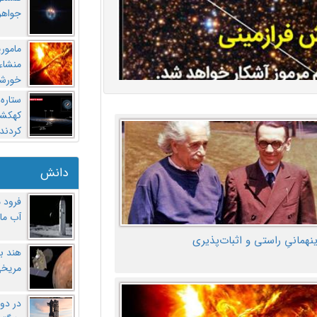
جواهر
مامور
منشاء 
خورشی
ستاره
کهکشان
کردند
دانش
فرود 
آب ماه
ینهمانیِ راستی و اثبات‌پذیری
هند ب
مریخی
در دو