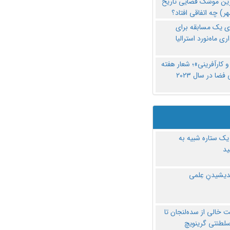
رین موشک فضایی تاریخ
ری یک مسابقه برای
اری ماه‌نورد استرالیا
 کارآفرینی»؛ شعار هفته
فضا در سال ۲۰۲۳
یک ستاره شبیه به
د
ندیشیدنِ عِلمی
 خالی از سده‌لنجان تا
سلطنتی گرینویچ