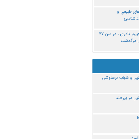
های طبیعیِ و
‌شناسی
دکتر فیروز نادری ، در سن 77
ی درگذشت
ی و شهاب برساوشی
ی در بیرجند
 اسد