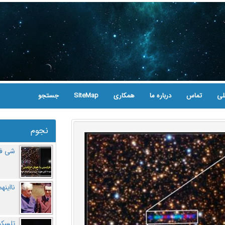
لی
تماس
درباره ما
همکاری
SiteMap
جستجو
نجوم
شی فر
نااینه
تلسکو