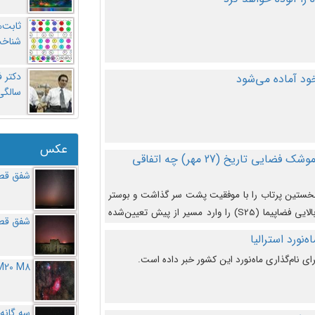
ثابت‌
شناخت
د آماده می‌شود
سالگ
عکس
در دومین پرتاب آزمایشی بزرگترین موشک فضایی تاریخ (27 مهر‌) چه اتفاقی
شفق قطب
نخستین پرتاب را با موفقیت پشت سر گذاشت و بوستر
(بخش پایینی) آن (B9) توانست بخش بالایی فضاپیما (S25) را وارد مسیر از پیش تعیین‌شده
شفق قطب
از آن جدا شود. ‌
‌نورد استرالیا
ای نام‌گذاری ماه‌نورد این کشور خبر داده است.
M20 M8
سه گانه