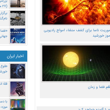
بزرگت
(27 مهر‌) چه اتفاقی افتاد؟
برگزا
نام‌گذ
موریت ناسا برای کشف منشاء امواج رادیویی
«فضا و
موز خورشید
جهانی 
اخبار ایران
طلوع 
خورشی
قلهُ ا
هّمِ فضا و زمان
با دست
موزه 
ا آلوده خواهد کرد