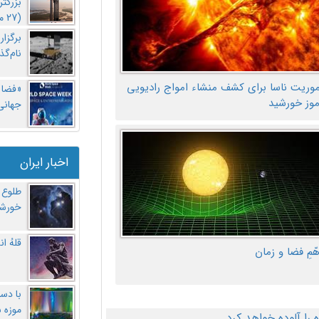
بزرگت
(27 مهر‌) چه اتفاقی افتاد؟
برگزا
نام‌گذ
موریت ناسا برای کشف منشاء امواج رادیویی
«فضا و
موز خورشید
جهانی 
اخبار ایران
طلوع 
خورشی
قلهُ ا
هّمِ فضا و زمان
با دست
موزه 
ا آلوده خواهد کرد