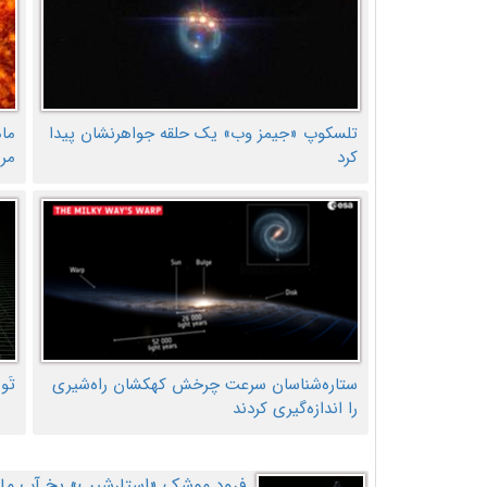
تلسکوپ «جیمز وب» یک حلقه جواهرنشان پیدا
ما
کرد
مر
ستاره‌شناسان سرعت چرخش کهکشان راه‌شیری
تَو
را اندازه‌گیری کردند
فرود موشک «استارشیپ» یخ آب ماه ر