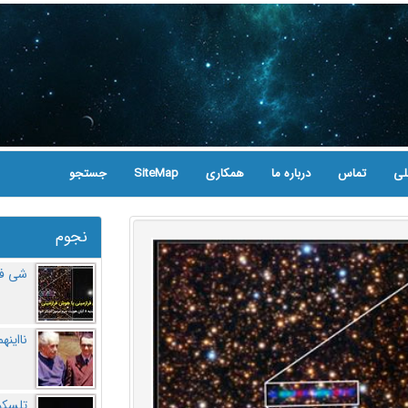
لی
تماس
درباره ما
همکاری
SiteMap
جستجو
نجوم
شی فر
نااینه
تلسکو