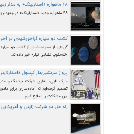
۴۸ ماهواره «استارلینک» به مدار زمین پرتاب شدند
۴۸ ماهواره جدید «استارلینک» در جدیدترین پرتاب شرکت «اسپیس‌ایکس» به مدار زمین رفتند.
کشف دو سیاره فراخورشیدی در آخری
گروهی از ستاره‌شناسان از کشف دو سیاره ف
«تلسکوپ فضایی کپلر» خبر داده‌اند.
پرواز سرنشین‌دار کپسول «استارلاینر»
مارک ناپی، معاون شرکت بوئینگ و مدیر
تصمیم گرفته‌ایم که آماده‌سازی برای مامور
این مشکلات را اصلاح کنیم.
راه حل دو شرکت ژاپنی و آمریکایی 