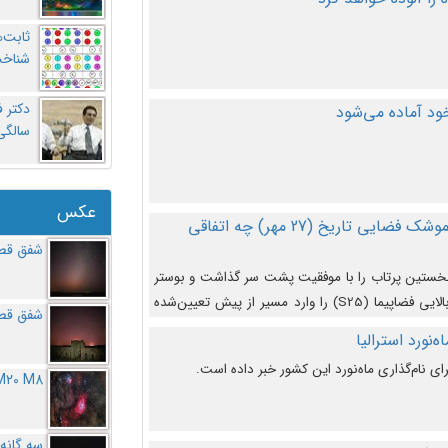
ثابت‌
شناخت
د آماده می‌شود
سالگ
عکس
در دومین پرتاب آزمایشی بزرگترین موشک فضایی تاریخ (27 مهر‌) چه اتفاقی
شفق قطب
نخستین پرتاب را با موفقیت پشت سر گذاشت و بوستر
(بخش پایینی) آن (B9) توانست بخش بالایی فضاپیما (S25) را وارد مسیر از پیش تعیین‌شده
شفق قطب
از آن جدا شود. ‌
‌نورد استرالیا
ای نام‌گذاری ماه‌نورد این کشور خبر داده است.
M20 M8
سه گانه