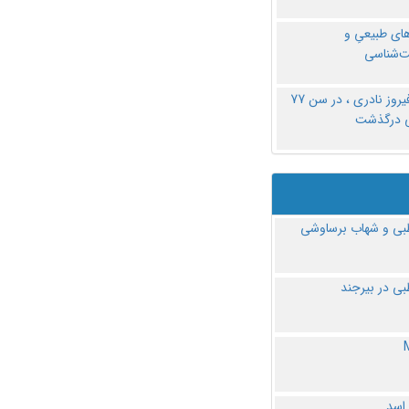
های طبیعیِ و
‌شناسی
دکتر فیروز نادری ، در سن 77
ی درگذشت
ی و شهاب برساوشی
ی در بیرجند
 اسد