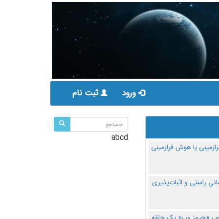
ورود
ثبت نام
abcd
ازمینی یا هوش فرازمینی
مانیِ راستی و اثبات‌پذیری
پ «جیمز وب» یک حلقه