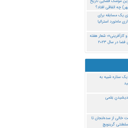
رین موشک فضایی تاریخ
ری یک مسابقه برای
اری ماه‌نورد استرالیا
 کارآفرینی»؛ شعار هفته
فضا در سال ۲۰۲۳
یک ستاره شبیه به
د
ندیشیدنِ عِلمی
 خالی از سده‌لنجان تا
سلطنتی گرینویچ