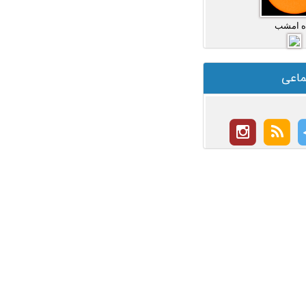
ه امشب
ماعی