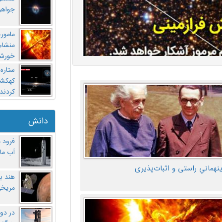
جواهر
مامور
منشاء 
خورشی
ستاره
کهکشان
کردند
دانش
فرود 
آب ماه
ینهمانیِ راستی و اثبات‌پذیری
هند ب
مریخی
در دو