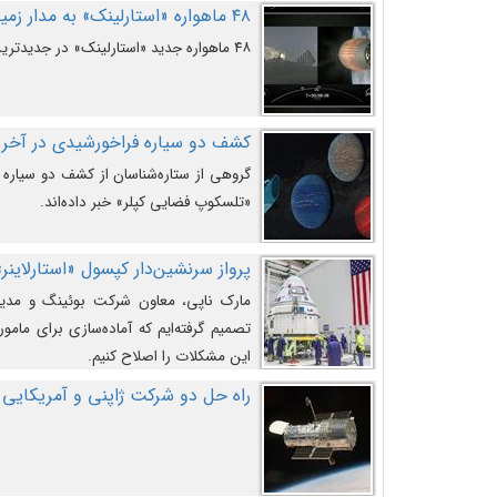
۴۸ ماهواره «استارلینک» به مدار زمین پرتاب شدند
۴۸ ماهواره جدید «استارلینک» در جدیدترین پرتاب شرکت «اسپیس‌ایکس» به مدار زمین رفتند.
کشف دو سیاره فراخورشیدی در آخری
گروهی از ستاره‌شناسان از کشف دو سیاره ف
«تلسکوپ فضایی کپلر» خبر داده‌اند.
پرواز سرنشین‌دار کپسول «استارلاینر»
مارک ناپی، معاون شرکت بوئینگ و مدیر
تصمیم گرفته‌ایم که آماده‌سازی برای مامور
این مشکلات را اصلاح کنیم.
راه حل دو شرکت ژاپنی و آمریکایی 