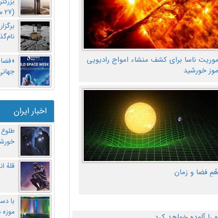
بزرگت
(27 مهر‌) چه اتفاقی افتاد؟
برگزا
نام‌گذ
موریت ناسا برای کشف منشاء امواج رادیویی
«فضا و
موز خورشید
جهانی 
اخبار ایران
طلوع 
خورشی
قلهُ ا
هّمِ فضا و زمان
با دست
موزه 
ا آلوده خواهد کرد