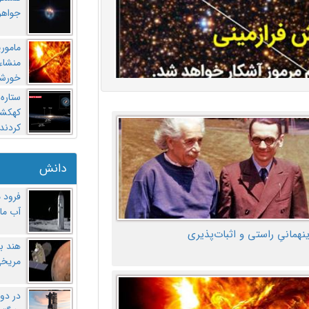
جواهر
مامور
منشاء 
خورشی
ستاره
کهکشان
کردند
دانش
فرود 
آب ماه
ینهمانیِ راستی و اثبات‌پذیری
هند ب
مریخی
در دو