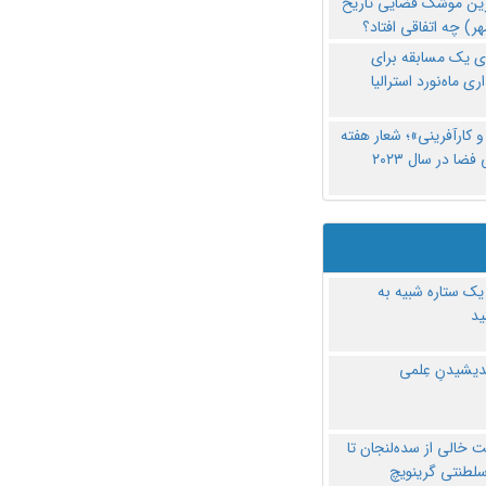
رین موشک فضایی تاریخ
ری یک مسابقه برای
اری ماه‌نورد استرالیا
 کارآفرینی»؛ شعار هفته
فضا در سال ۲۰۲۳
یک ستاره شبیه به
د
ندیشیدنِ عِلمی
 خالی از سده‌لنجان تا
سلطنتی گرینویچ