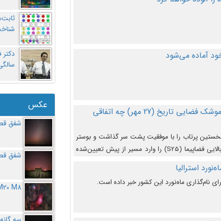
ثابت‌
شناخت
د آماده می‌شود
سالگ
عکس
در دومین پرتاب آزمایشی بزرگترین موشک فضایی تاریخ (27 مهر‌) چه اتفاقی
شفق قطب
نخستین پرتاب را با موفقیت پشت سر گذاشت و بوستر
(بخش پایینی) آن (B9) توانست بخش بالایی فضاپیما (S25) را وارد مسیر از پیش تعیین‌شده
شفق قطب
از آن جدا شود. ‌
‌نورد استرالیا
ای نام‌گذاری ماه‌نورد این کشور خبر داده است.
M20 M8
سه گانه