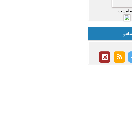
ه امشب
ماعی