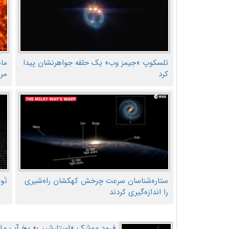
تلسکوپ «جیمز وب» یک حلقه جواهرنشان پیدا
ما
کرد
مر
ستاره‌شناسان سرعت چرخش کهکشان راه‌شیری
تَو
را اندازه‌گیری کردند
فرود موشک «استارشیپ» یخ آب ماه ر