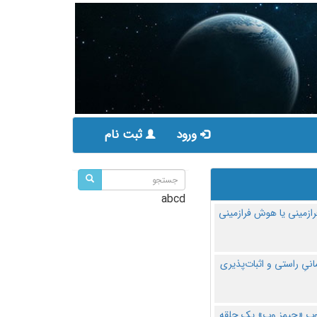
ورود
ثبت نام
abcd
ازمینی یا هوش فرازمینی
مانیِ راستی و اثبات‌پذیری
پ «جیمز وب» یک حلقه