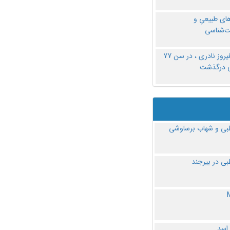
های طبیعیِ و
‌شناسی
دکتر فیروز نادری ، در سن 77
ی درگذشت
ی و شهاب برساوشی
ی در بیرجند
 اسد