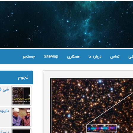
لی
تماس
درباره ما
همکاری
SiteMap
جستجو
نجوم
شی فر
نااینه
تلسکو