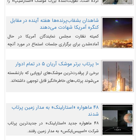
کرده است، تقویت‌کننده بزرگ موشک «استارشیپ» را
روی سکوی پرتاب نشان می‌دهد.
شاهدان بشقاب‌پرنده‌ها هفته آینده در مقابل
کنگره آمریکا شهادت می‌دهند
کمیته نظارت مجلس نمایندگان آمریکا در حال
آماده‌شدن برای برگزاری جلسات استماع در مورد آنچه
دولت و به‌ویژه ارتش در مورد بشقاب پرنده‌ها
می‌دانند، است و قرار است افشاگران یوفوها هفته آینده
۱۰ پرتاب برتر موشک آریان ۵ در تمام ادوار
در مقابل آنها شهادت دهند.
برخی از پرقدرت‌ترین موشک‌های اروپایی که بازنشسته
می‌شوند پرتاب‌های خاطره‌انگیز قابل توجهی داشته‌اند.
۴۸ ماهواره «استارلینک» به مدار زمین پرتاب
شدند
۴۸ ماهواره جدید «استارلینک» در جدیدترین پرتاب
شرکت «اسپیس‌ایکس» به مدار زمین رفتند.