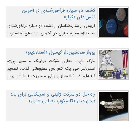
کشف دو سیاره فراخورشیدی در آخرین
نفس‌های «کپلر»
گروهی از ستاره‌شناسان از کشف دو سیاره فراخورشیدی
به اندازه سیاره نپتون در آخرین داده‌های «تلسکوپ
فضایی کپلر» خبر داده‌اند.
پرواز سرنشین‌دار کپسول «استارلاینر»
مارک ناپی، معاون شرکت بوئینگ و مدیر پروژه
استارلاینر طی یک کنفرانس مطبوعاتی گفت: تصمیم
گرفته‌ایم که آماده‌سازی برای ماموریت آزمایش پرواز
سرنشین‌دار را به تعویق بیندازیم تا این مشکلات را
اصلاح کنیم.
راه حل دو شرکت ژاپنی و آمریکایی برای بالا
بردن مدار «تلسکوپ فضایی هابل»