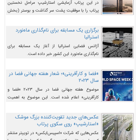
در این پرتاب آزمایشی استارشیپ مراحل نخستین
پرتاب را با موفقیت پشت سر گذاشت و بوستر (بخش
پایینی) آن (B9) توانست بخش بالایی فضاپیما (S25)
را وارد مسیر از پیش تعیین‌شده کند و سپس با یک
برگزاری یک مسابقه برای نام‌گذاری ماه‌نورد
مکانیزم جدید با موفقیت از آن جدا شود. ‌
استرالیا
آژانس فضایی استرالیا از آغاز یک مسابقه برای
نام‌گذاری ماه‌نورد این کشور خبر داده است.
«فضا و کارآفرینی»؛ شعار هفته جهانی فضا در
سال ۲۰۲۳
موضوع هفته جهانی فضا در سال ۲۰۲۳ «فضا و
کارآفرینی» اعلام شده است. این موضوع به اهمیت
روزافزون صنعت فضا در حوزه تجارت و فرصت‌های
روزافزون کارآفرینی در حوزه فضایی و مزایای جدیدی که
عکس‌های جدید تقویت‌کننده بزرگ موشک
کارآفرینان این حوزه ایجاد می‌کنند، می‌پردازد.
«استارشیپ» روی سکوی پرتاب
عکس‌هایی که شرکت «اسپیس‌ایکس» در توییتر منتشر