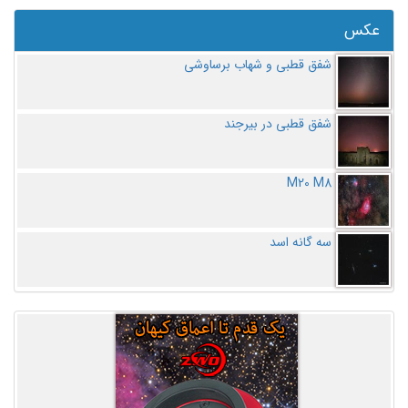
عکس
شفق قطبی و شهاب برساوشی
شفق قطبی در بیرجند
M20 M8
سه گانه اسد