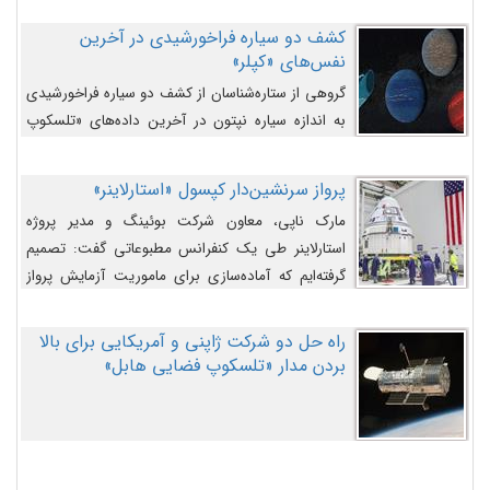
کشف دو سیاره فراخورشیدی در آخرین
نفس‌های «کپلر»
گروهی از ستاره‌شناسان از کشف دو سیاره فراخورشیدی
به اندازه سیاره نپتون در آخرین داده‌های «تلسکوپ
فضایی کپلر» خبر داده‌اند.
پرواز سرنشین‌دار کپسول «استارلاینر»
مارک ناپی، معاون شرکت بوئینگ و مدیر پروژه
استارلاینر طی یک کنفرانس مطبوعاتی گفت: تصمیم
گرفته‌ایم که آماده‌سازی برای ماموریت آزمایش پرواز
سرنشین‌دار را به تعویق بیندازیم تا این مشکلات را
اصلاح کنیم.
راه حل دو شرکت ژاپنی و آمریکایی برای بالا
بردن مدار «تلسکوپ فضایی هابل»