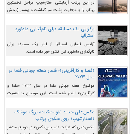
در این پرتاب آزمایشی استارشیپ مراحل نخستین
پرتاب را با موفقیت پشت سر گذاشت و بوستر (بخش
پایینی) آن (B9) توانست بخش بالایی فضاپیما (S25)
را وارد مسیر از پیش تعیین‌شده کند و سپس با یک
برگزاری یک مسابقه برای نام‌گذاری ماه‌نورد
مکانیزم جدید با موفقیت از آن جدا شود. ‌
استرالیا
آژانس فضایی استرالیا از آغاز یک مسابقه برای
نام‌گذاری ماه‌نورد این کشور خبر داده است.
«فضا و کارآفرینی»؛ شعار هفته جهانی فضا در
سال ۲۰۲۳
موضوع هفته جهانی فضا در سال ۲۰۲۳ «فضا و
کارآفرینی» اعلام شده است. این موضوع به اهمیت
روزافزون صنعت فضا در حوزه تجارت و فرصت‌های
روزافزون کارآفرینی در حوزه فضایی و مزایای جدیدی که
عکس‌های جدید تقویت‌کننده بزرگ موشک
کارآفرینان این حوزه ایجاد می‌کنند، می‌پردازد.
«استارشیپ» روی سکوی پرتاب
عکس‌هایی که شرکت «اسپیس‌ایکس» در توییتر منتشر