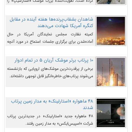
کرده است، تقویت‌کننده بزرگ موشک «استارشیپ» را
روی سکوی پرتاب نشان می‌دهد.
شاهدان بشقاب‌پرنده‌ها هفته آینده در مقابل
کنگره آمریکا شهادت می‌دهند
کمیته نظارت مجلس نمایندگان آمریکا در حال
آماده‌شدن برای برگزاری جلسات استماع در مورد آنچه
دولت و به‌ویژه ارتش در مورد بشقاب پرنده‌ها
می‌دانند، است و قرار است افشاگران یوفوها هفته آینده
۱۰ پرتاب برتر موشک آریان ۵ در تمام ادوار
در مقابل آنها شهادت دهند.
برخی از پرقدرت‌ترین موشک‌های اروپایی که بازنشسته
می‌شوند پرتاب‌های خاطره‌انگیز قابل توجهی داشته‌اند.
۴۸ ماهواره «استارلینک» به مدار زمین پرتاب
شدند
۴۸ ماهواره جدید «استارلینک» در جدیدترین پرتاب
شرکت «اسپیس‌ایکس» به مدار زمین رفتند.