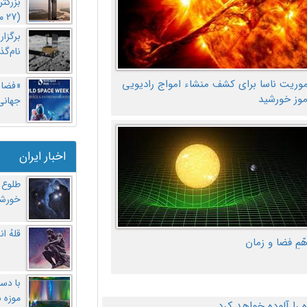
بزرگت
(27 مهر‌) چه اتفاقی افتاد؟
برگزا
نام‌گذ
موریت ناسا برای کشف منشاء امواج رادیویی
«فضا و
موز خورشید
جهانی 
اخبار ایران
طلوع 
خورشی
قلهُ ا
هّمِ فضا و زمان
با دست
موزه 
ا آلوده خواهد کرد