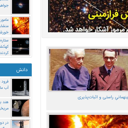
جواهر
مامور
منشاء 
خورشی
ستاره
کهکشان
کردند
دانش
فرود 
آب ماه
ینهمانیِ راستی و اثبات‌پذیری
هند ب
مریخی
در دو