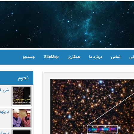
لی
تماس
درباره ما
همکاری
SiteMap
جستجو
نجوم
شی فر
نااینه
تلسکو