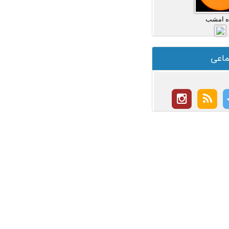
ه امشب
ماعی