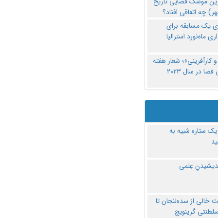
رین موشک فضایی تاریخ
ری یک مسابقه برای
اری ماه‌نورد استرالیا
 کارآفرینی»؛ شعار هفته
فضا در سال ۲۰۲۳
یک ستاره شبیه به
د
ندیشیدنِ عِلمی
 خالی از سده‌لنجان تا
سلطنتی گرینویچ