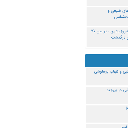
های طبیعیِ و
‌شناسی
دکتر فیروز نادری ، در سن 77
ی درگذشت
ی و شهاب برساوشی
ی در بیرجند
 اسد