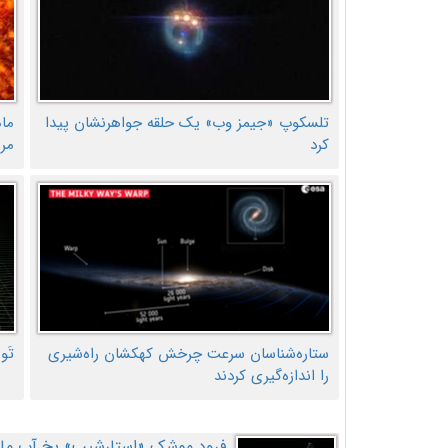
تلسکوپ «جیمز وب» یک حلقه جواهرنشان پیدا
ما
کرد
مر
ستاره‌شناسان سرعت چرخش کهکشان راه‌شیری
تَو
را اندازه‌گیری کردند
فرود موشک «استارشیپ» یخ آب ماه ر