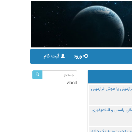
ورود
ثبت نام
abcd
ازمینی یا هوش فرازمینی
مانیِ راستی و اثبات‌پذیری
پ «جیمز وب» یک حلقه