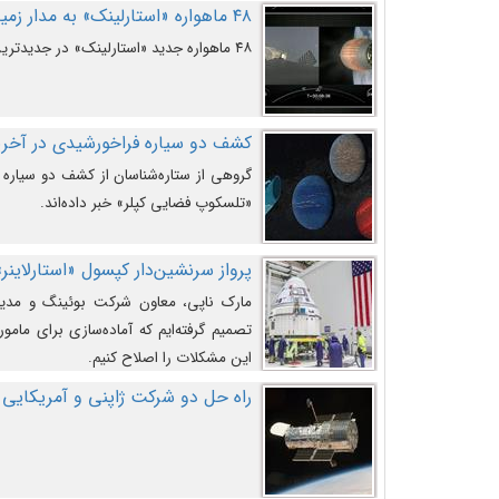
۴۸ ماهواره «استارلینک» به مدار زمین پرتاب شدند
۴۸ ماهواره جدید «استارلینک» در جدیدترین پرتاب شرکت «اسپیس‌ایکس» به مدار زمین رفتند.
کشف دو سیاره فراخورشیدی در آخری
گروهی از ستاره‌شناسان از کشف دو سیاره ف
«تلسکوپ فضایی کپلر» خبر داده‌اند.
پرواز سرنشین‌دار کپسول «استارلاینر»
مارک ناپی، معاون شرکت بوئینگ و مدیر
تصمیم گرفته‌ایم که آماده‌سازی برای مامور
این مشکلات را اصلاح کنیم.
راه حل دو شرکت ژاپنی و آمریکایی 