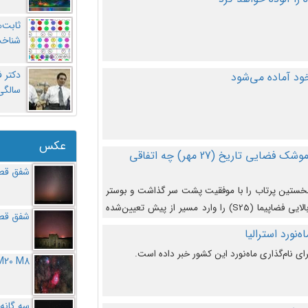
ثابت‌
شناخت
د آماده می‌شود
سالگ
عکس
در دومین پرتاب آزمایشی بزرگترین موشک فضایی تاریخ (27 مهر‌) چه اتفاقی
شفق قطب
نخستین پرتاب را با موفقیت پشت سر گذاشت و بوستر
(بخش پایینی) آن (B9) توانست بخش بالایی فضاپیما (S25) را وارد مسیر از پیش تعیین‌شده
شفق قطب
از آن جدا شود. ‌
‌نورد استرالیا
ای نام‌گذاری ماه‌نورد این کشور خبر داده است.
M20 M8
سه گانه