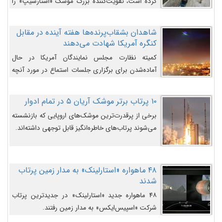
کرده است، تقویت‌کننده بزرگ موشک «استارشیپ» را
روی سکوی پرتاب نشان می‌دهد.
شاهدان بشقاب‌پرنده‌ها هفته آینده در مقابل
کنگره آمریکا شهادت می‌دهند
کمیته نظارت مجلس نمایندگان آمریکا در حال
آماده‌شدن برای برگزاری جلسات استماع در مورد آنچه
دولت و به‌ویژه ارتش در مورد بشقاب پرنده‌ها
می‌دانند، است و قرار است افشاگران یوفوها هفته آینده
۱۰ پرتاب برتر موشک آریان ۵ در تمام ادوار
در مقابل آنها شهادت دهند.
برخی از پرقدرت‌ترین موشک‌های اروپایی که بازنشسته
می‌شوند پرتاب‌های خاطره‌انگیز قابل توجهی داشته‌اند.
۴۸ ماهواره «استارلینک» به مدار زمین پرتاب
شدند
۴۸ ماهواره جدید «استارلینک» در جدیدترین پرتاب
شرکت «اسپیس‌ایکس» به مدار زمین رفتند.