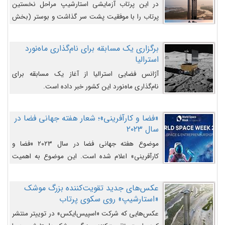
در این پرتاب آزمایشی استارشیپ مراحل نخستین
پرتاب را با موفقیت پشت سر گذاشت و بوستر (بخش
پایینی) آن (B9) توانست بخش بالایی فضاپیما (S25)
را وارد مسیر از پیش تعیین‌شده کند و سپس با یک
برگزاری یک مسابقه برای نام‌گذاری ماه‌نورد
مکانیزم جدید با موفقیت از آن جدا شود. ‌
استرالیا
آژانس فضایی استرالیا از آغاز یک مسابقه برای
نام‌گذاری ماه‌نورد این کشور خبر داده است.
«فضا و کارآفرینی»؛ شعار هفته جهانی فضا در
سال ۲۰۲۳
موضوع هفته جهانی فضا در سال ۲۰۲۳ «فضا و
کارآفرینی» اعلام شده است. این موضوع به اهمیت
روزافزون صنعت فضا در حوزه تجارت و فرصت‌های
روزافزون کارآفرینی در حوزه فضایی و مزایای جدیدی که
عکس‌های جدید تقویت‌کننده بزرگ موشک
کارآفرینان این حوزه ایجاد می‌کنند، می‌پردازد.
«استارشیپ» روی سکوی پرتاب
عکس‌هایی که شرکت «اسپیس‌ایکس» در توییتر منتشر