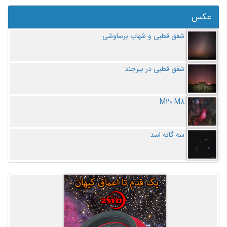
عکس
شفق قطبی و شهاب برساوشی
شفق قطبی در بیرجند
M20 M8
سه گانه اسد