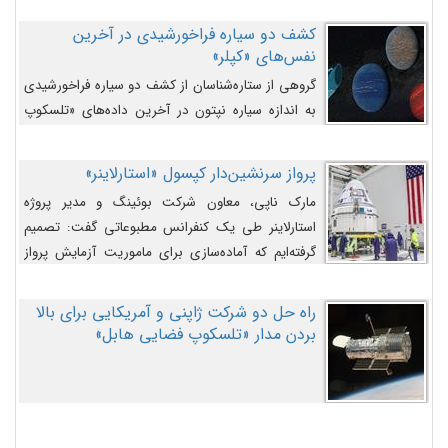
کشف دو سیاره فراخورشیدی در آخرین
نفس‌های «کپلر»
گروهی از ستاره‌شناسان از کشف دو سیاره فراخورشیدی
به اندازه سیاره نپتون در آخرین داده‌های «تلسکوپ
فضایی کپلر» خبر داده‌اند.
پرواز سرنشین‌دار کپسول «استارلاینر»
مارک ناپی، معاون شرکت بوئینگ و مدیر پروژه
استارلاینر طی یک کنفرانس مطبوعاتی گفت: تصمیم
گرفته‌ایم که آماده‌سازی برای ماموریت آزمایش پرواز
سرنشین‌دار را به تعویق بیندازیم تا این مشکلات را
اصلاح کنیم.
راه حل دو شرکت ژاپنی و آمریکایی برای بالا
بردن مدار «تلسکوپ فضایی هابل»