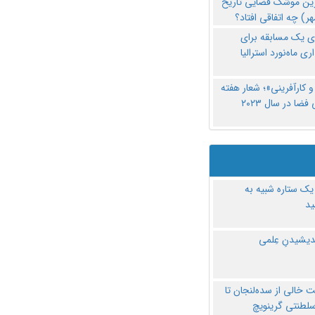
رین موشک فضایی تاریخ
ری یک مسابقه برای
اری ماه‌نورد استرالیا
 کارآفرینی»؛ شعار هفته
فضا در سال ۲۰۲۳
یک ستاره شبیه به
د
ندیشیدنِ عِلمی
 خالی از سده‌لنجان تا
سلطنتی گرینویچ