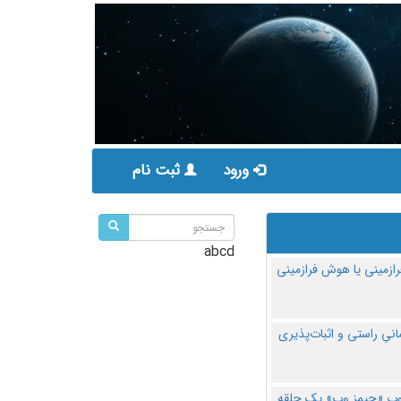
ورود
ثبت نام
abcd
ازمینی یا هوش فرازمینی
مانیِ راستی و اثبات‌پذیری
پ «جیمز وب» یک حلقه