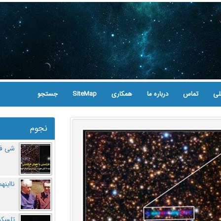
لی
تماس
درباره ما
همکاری
SiteMap
جستجو
نجوم
شی فر
نااینه
تلسکو