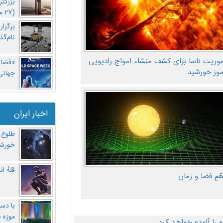
بزرگت
(27 مهر‌) چه اتفاقی افتاد؟
برگزا
نام‌گذ
موریت ناسا برای کشف منشاء امواج رادیویی
«فضا و
موز خورشید
جهانی 
اخبار ایران
طلوع 
خورشی
قلهُ ا
هّمِ فضا و زمان
با دست
موزه 
ا آلوده خواهد کرد