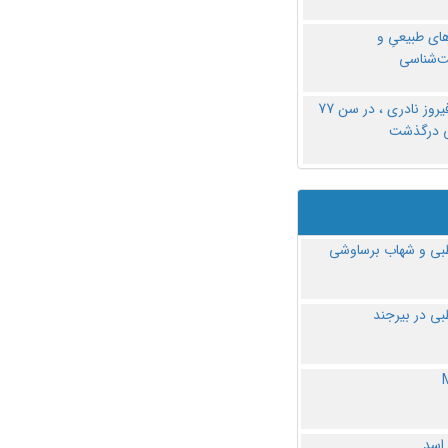
های طبیعیِ و
‌شناسی
دکتر فیروز نادری ، در سن 77
ی درگذشت
ی و شهاب برساوشی
ی در بیرجند
 اسد