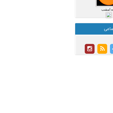
ه امشب
ماعی