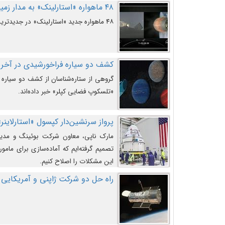
۴۸ ماهواره «استارلینک» به مدار زمین پرتاب شدند
۴۸ ماهواره جدید «استارلینک» در جدیدترین پرتاب شرکت «اسپیس‌ایکس» به مدار زمین رفتند.
کشف دو سیاره فراخورشیدی در آخری
گروهی از ستاره‌شناسان از کشف دو سیاره ف
«تلسکوپ فضایی کپلر» خبر داده‌اند.
پرواز سرنشین‌دار کپسول «استارلاینر»
مارک ناپی، معاون شرکت بوئینگ و مدیر
تصمیم گرفته‌ایم که آماده‌سازی برای مامور
این مشکلات را اصلاح کنیم.
راه حل دو شرکت ژاپنی و آمریکایی 