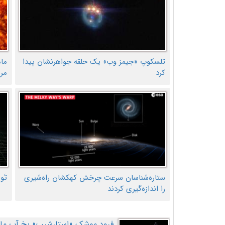
تلسکوپ «جیمز وب» یک حلقه جواهرنشان پیدا
ما
کرد
مر
ستاره‌شناسان سرعت چرخش کهکشان راه‌شیری
تَو
را اندازه‌گیری کردند
فرود موشک «استارشیپ» یخ آب ماه ر