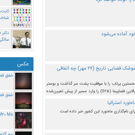
ثابت‌
شناخت
د آماده می‌شود
سالگ
عکس
در دومین پرتاب آزمایشی بزرگترین موشک فضایی تاریخ (27 مهر‌) چه اتفاقی
شفق قطب
نخستین پرتاب را با موفقیت پشت سر گذاشت و بوستر
(بخش پایینی) آن (B9) توانست بخش بالایی فضاپیما (S25) را وارد مسیر از پیش تعیین‌شده
شفق قطب
از آن جدا شود. ‌
‌نورد استرالیا
ای نام‌گذاری ماه‌نورد این کشور خبر داده است.
M20 M8
سه گانه