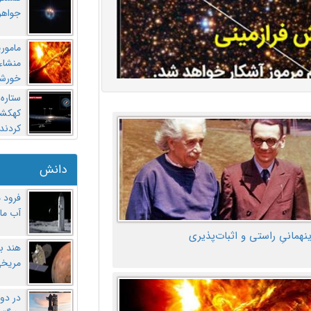
جواهر
مامور
منشاء 
خورشی
ستاره
کهکشان
کردند
دانش
فرود 
آب ماه
ینهمانیِ راستی و اثبات‌پذیری
هند ب
مریخی
در دو