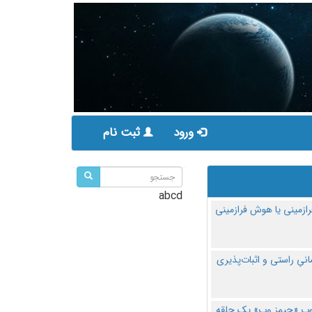
ورود
ثبت نام
abcd
ازمینی یا هوش فرازمینی
مانیِ راستی و اثبات‌پذیری
پ «جیمز وب» یک حلقه