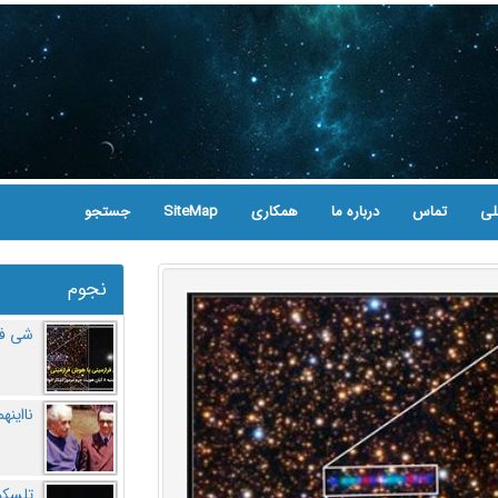
لی
تماس
درباره ما
همکاری
SiteMap
جستجو
نجوم
شی فر
نااینه
تلسکو