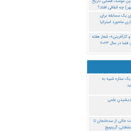
رین موشک فضایی تاریخ
ری یک مسابقه برای
اری ماه‌نورد استرالیا
 کارآفرینی»؛ شعار هفته
فضا در سال ۲۰۲۳
یک ستاره شبیه به
د
ندیشیدنِ عِلمی
 خالی از سده‌لنجان تا
سلطنتی گرینویچ