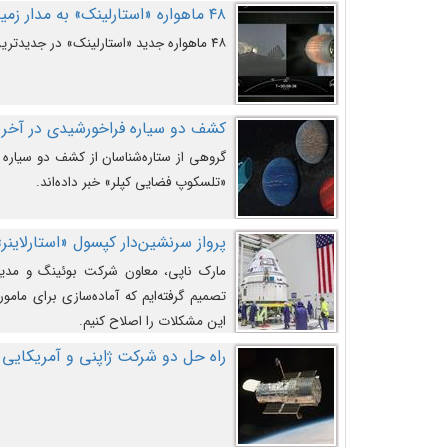
۴۸ ماهواره «استارلینک» به مدار زمین پرتاب شدند
۴۸ ماهواره جدید «استارلینک» در جدیدترین پرتاب شرکت «اسپیس‌ایکس» به مدار زمین رفتند.
کشف دو سیاره فراخورشیدی در آخری
گروهی از ستاره‌شناسان از کشف دو سیاره ف
«تلسکوپ فضایی کپلر» خبر داده‌اند.
پرواز سرنشین‌دار کپسول «استارلاینر»
مارک ناپی، معاون شرکت بوئینگ و مدیر
تصمیم گرفته‌ایم که آماده‌سازی برای مامور
این مشکلات را اصلاح کنیم.
راه حل دو شرکت ژاپنی و آمریکایی 