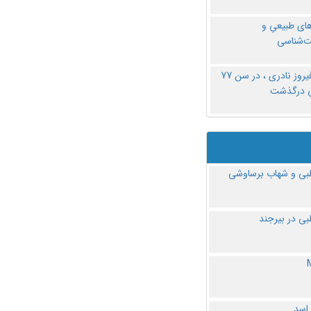
های طبیعیِ و
‌شناسی
دکتر فیروز نادری ، در سن 77
ی درگذشت
ی و شهاب برساوشی
ی در بیرجند
 اسد