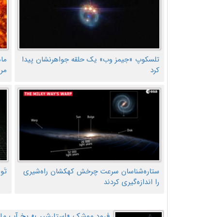
تلسکوپ «جیمز وب» یک حلقه جواهرنشان پیدا
ما
کرد
مر
ستاره‌شناسان سرعت چرخش کهکشان راه‌شیری
تَو
را اندازه‌گیری کردند
فرود موشک «استارشیپ» یخ آب ماه ر