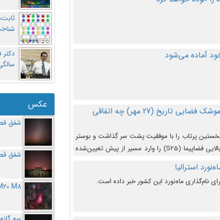
ثابت‌
شناخت
د آماده می‌شود
سالگ
عکس
در دومین پرتاب آزمایشی بزرگترین موشک فضایی تاریخ (27 مهر‌) چه اتفاقی
شفق قطب
نخستین پرتاب را با موفقیت پشت سر گذاشت و بوستر
(بخش پایینی) آن (B9) توانست بخش بالایی فضاپیما (S25) را وارد مسیر از پیش تعیین‌شده
شفق قطب
از آن جدا شود. ‌
‌نورد استرالیا
ای نام‌گذاری ماه‌نورد این کشور خبر داده است.
M20 M8
سه گانه