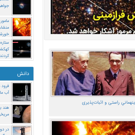
جواهر
مامور
منشاء 
خورشی
ستاره
کهکشان
کردند
دانش
فرود 
آب ماه
ینهمانیِ راستی و اثبات‌پذیری
هند ب
مریخی
در دو