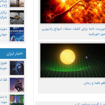
بزرگت
(27 مهر‌) چه اتفاقی افتاد؟
برگزا
نام‌گذ
موریت ناسا برای کشف منشاء امواج رادیویی
«فضا و
موز خورشید
جهانی 
اخبار ایران
طلوع 
خورشی
قلهُ ا
هّمِ فضا و زمان
با دست
موزه 
ا آلوده خواهد کرد