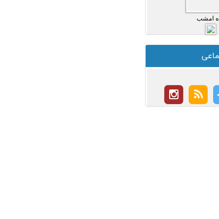
ه امشب
ماعی