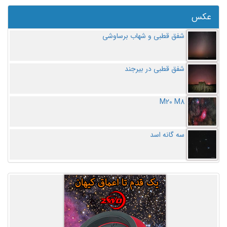
عکس
شفق قطبی و شهاب برساوشی
شفق قطبی در بیرجند
M20 M8
سه گانه اسد