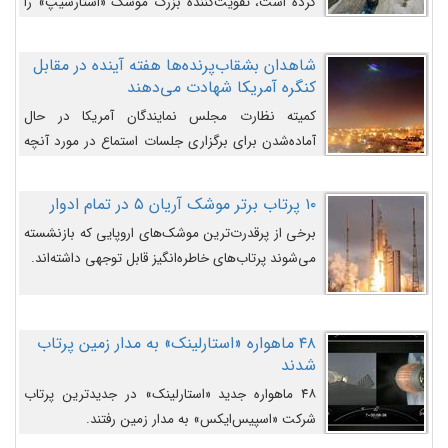
کرده است، تقویت‌کننده بزرگ موشک «استارشیپ» را
روی سکوی پرتاب نشان می‌دهد.
شاهدان بشقاب‌پرنده‌ها هفته آینده در مقابل
کنگره آمریکا شهادت می‌دهند
کمیته نظارت مجلس نمایندگان آمریکا در حال
آماده‌شدن برای برگزاری جلسات استماع در مورد آنچه
دولت و به‌ویژه ارتش در مورد بشقاب پرنده‌ها
می‌دانند، است و قرار است افشاگران یوفوها هفته آینده
۱۰ پرتاب برتر موشک آریان ۵ در تمام ادوار
در مقابل آنها شهادت دهند.
برخی از پرقدرت‌ترین موشک‌های اروپایی که بازنشسته
می‌شوند پرتاب‌های خاطره‌انگیز قابل توجهی داشته‌اند.
۴۸ ماهواره «استارلینک» به مدار زمین پرتاب
شدند
۴۸ ماهواره جدید «استارلینک» در جدیدترین پرتاب
شرکت «اسپیس‌ایکس» به مدار زمین رفتند.