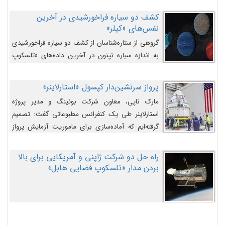
کشف دو سیاره فراخورشیدی در آخرین
نفس‌های «کپلر»
گروهی از ستاره‌شناسان از کشف دو سیاره فراخورشیدی
به اندازه سیاره نپتون در آخرین داده‌های «تلسکوپ
فضایی کپلر» خبر داده‌اند.
پرواز سرنشین‌دار کپسول «استارلاینر»
مارک ناپی، معاون شرکت بوئینگ و مدیر پروژه
استارلاینر طی یک کنفرانس مطبوعاتی گفت: تصمیم
گرفته‌ایم که آماده‌سازی برای ماموریت آزمایش پرواز
سرنشین‌دار را به تعویق بیندازیم تا این مشکلات را
اصلاح کنیم.
راه حل دو شرکت ژاپنی و آمریکایی برای بالا
بردن مدار «تلسکوپ فضایی هابل»