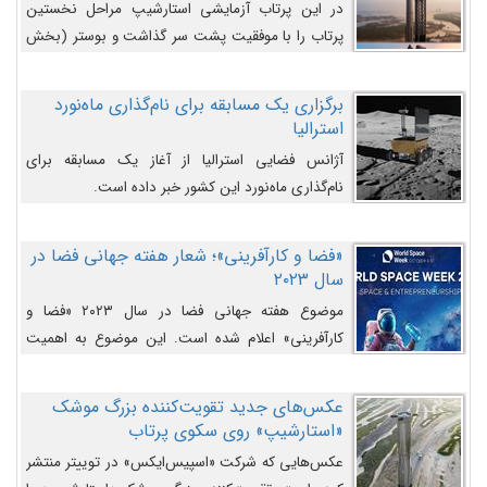
در این پرتاب آزمایشی استارشیپ مراحل نخستین
پرتاب را با موفقیت پشت سر گذاشت و بوستر (بخش
پایینی) آن (B9) توانست بخش بالایی فضاپیما (S25)
را وارد مسیر از پیش تعیین‌شده کند و سپس با یک
برگزاری یک مسابقه برای نام‌گذاری ماه‌نورد
مکانیزم جدید با موفقیت از آن جدا شود. ‌
استرالیا
آژانس فضایی استرالیا از آغاز یک مسابقه برای
نام‌گذاری ماه‌نورد این کشور خبر داده است.
«فضا و کارآفرینی»؛ شعار هفته جهانی فضا در
سال ۲۰۲۳
موضوع هفته جهانی فضا در سال ۲۰۲۳ «فضا و
کارآفرینی» اعلام شده است. این موضوع به اهمیت
روزافزون صنعت فضا در حوزه تجارت و فرصت‌های
روزافزون کارآفرینی در حوزه فضایی و مزایای جدیدی که
عکس‌های جدید تقویت‌کننده بزرگ موشک
کارآفرینان این حوزه ایجاد می‌کنند، می‌پردازد.
«استارشیپ» روی سکوی پرتاب
عکس‌هایی که شرکت «اسپیس‌ایکس» در توییتر منتشر