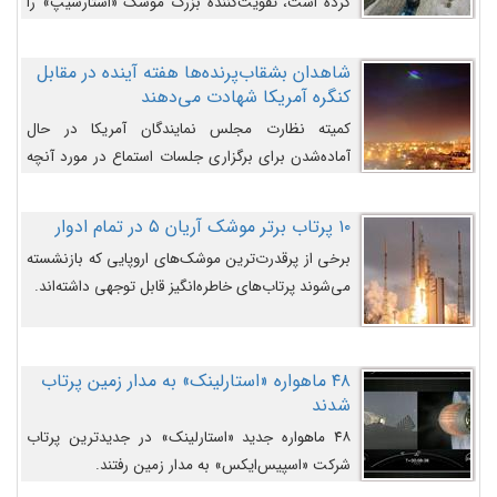
کرده است، تقویت‌کننده بزرگ موشک «استارشیپ» را
روی سکوی پرتاب نشان می‌دهد.
شاهدان بشقاب‌پرنده‌ها هفته آینده در مقابل
کنگره آمریکا شهادت می‌دهند
کمیته نظارت مجلس نمایندگان آمریکا در حال
آماده‌شدن برای برگزاری جلسات استماع در مورد آنچه
دولت و به‌ویژه ارتش در مورد بشقاب پرنده‌ها
می‌دانند، است و قرار است افشاگران یوفوها هفته آینده
۱۰ پرتاب برتر موشک آریان ۵ در تمام ادوار
در مقابل آنها شهادت دهند.
برخی از پرقدرت‌ترین موشک‌های اروپایی که بازنشسته
می‌شوند پرتاب‌های خاطره‌انگیز قابل توجهی داشته‌اند.
۴۸ ماهواره «استارلینک» به مدار زمین پرتاب
شدند
۴۸ ماهواره جدید «استارلینک» در جدیدترین پرتاب
شرکت «اسپیس‌ایکس» به مدار زمین رفتند.