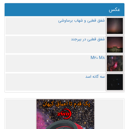
عکس
شفق قطبی و شهاب برساوشی
شفق قطبی در بیرجند
M20 M8
سه گانه اسد