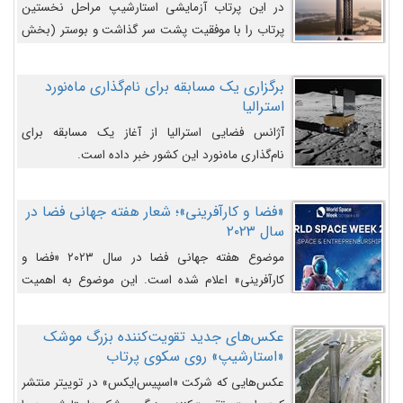
در این پرتاب آزمایشی استارشیپ مراحل نخستین
پرتاب را با موفقیت پشت سر گذاشت و بوستر (بخش
پایینی) آن (B9) توانست بخش بالایی فضاپیما (S25)
را وارد مسیر از پیش تعیین‌شده کند و سپس با یک
برگزاری یک مسابقه برای نام‌گذاری ماه‌نورد
مکانیزم جدید با موفقیت از آن جدا شود. ‌
استرالیا
آژانس فضایی استرالیا از آغاز یک مسابقه برای
نام‌گذاری ماه‌نورد این کشور خبر داده است.
«فضا و کارآفرینی»؛ شعار هفته جهانی فضا در
سال ۲۰۲۳
موضوع هفته جهانی فضا در سال ۲۰۲۳ «فضا و
کارآفرینی» اعلام شده است. این موضوع به اهمیت
روزافزون صنعت فضا در حوزه تجارت و فرصت‌های
روزافزون کارآفرینی در حوزه فضایی و مزایای جدیدی که
عکس‌های جدید تقویت‌کننده بزرگ موشک
کارآفرینان این حوزه ایجاد می‌کنند، می‌پردازد.
«استارشیپ» روی سکوی پرتاب
عکس‌هایی که شرکت «اسپیس‌ایکس» در توییتر منتشر