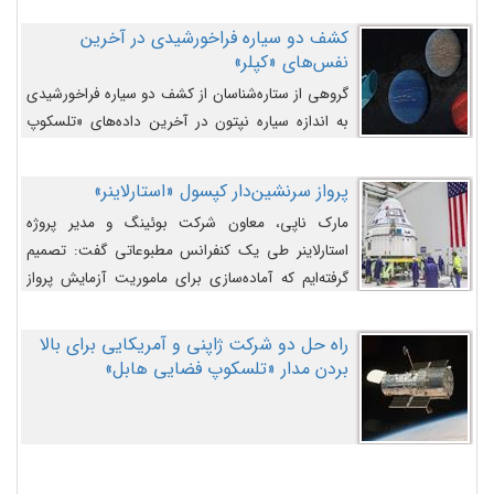
کشف دو سیاره فراخورشیدی در آخرین
نفس‌های «کپلر»
گروهی از ستاره‌شناسان از کشف دو سیاره فراخورشیدی
به اندازه سیاره نپتون در آخرین داده‌های «تلسکوپ
فضایی کپلر» خبر داده‌اند.
پرواز سرنشین‌دار کپسول «استارلاینر»
مارک ناپی، معاون شرکت بوئینگ و مدیر پروژه
استارلاینر طی یک کنفرانس مطبوعاتی گفت: تصمیم
گرفته‌ایم که آماده‌سازی برای ماموریت آزمایش پرواز
سرنشین‌دار را به تعویق بیندازیم تا این مشکلات را
اصلاح کنیم.
راه حل دو شرکت ژاپنی و آمریکایی برای بالا
بردن مدار «تلسکوپ فضایی هابل»