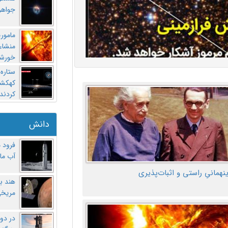
جواهر
مامور
منشاء 
خورشی
ستاره
کهکشان
کردند
دانش
فرود 
آب ماه
ینهمانیِ راستی و اثبات‌پذیری
هند ب
مریخی
در دو