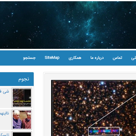
لی
تماس
درباره ما
همکاری
SiteMap
جستجو
نجوم
شی فر
نااینه
تلسکو