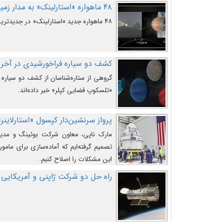
۴۸ ماهواره «استارلینک» به مدار زمین پرتاب شدند
۴۸ ماهواره جدید «استارلینک» در جدیدترین پرتاب شرکت «اسپیس‌ایکس» به مدار زمین رفتند.
کشف دو سیاره فراخورشیدی در آخری
گروهی از ستاره‌شناسان از کشف دو سیاره ف
«تلسکوپ فضایی کپلر» خبر داده‌اند.
پرواز سرنشین‌دار کپسول «استارلاینر»
مارک ناپی، معاون شرکت بوئینگ و مدیر
تصمیم گرفته‌ایم که آماده‌سازی برای مامور
این مشکلات را اصلاح کنیم.
راه حل دو شرکت ژاپنی و آمریکایی 