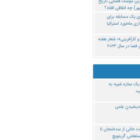
رین موشک فضایی تاریخ
ری یک مسابقه برای
اری ماه‌نورد استرالیا
 کارآفرینی»؛ شعار هفته
فضا در سال ۲۰۲۳
یک ستاره شبیه به
د
ندیشیدنِ عِلمی
 خالی از سده‌لنجان تا
سلطنتی گرینویچ