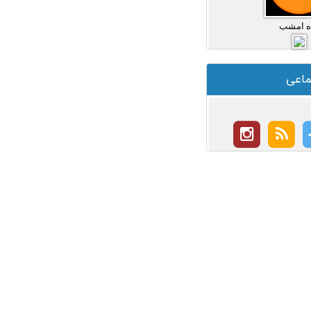
ه امشب
ماعی