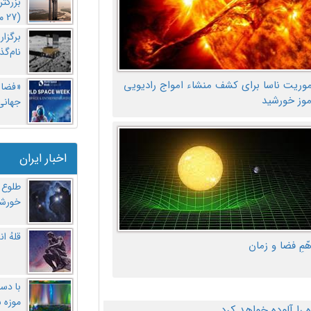
بزرگت
(27 مهر‌) چه اتفاقی افتاد؟
برگزا
نام‌گذ
موریت ناسا برای کشف منشاء امواج رادیویی
«فضا و
موز خورشید
جهانی 
اخبار ایران
طلوع 
خورشی
قلهُ ا
هّمِ فضا و زمان
با دست
موزه 
ا آلوده خواهد کرد