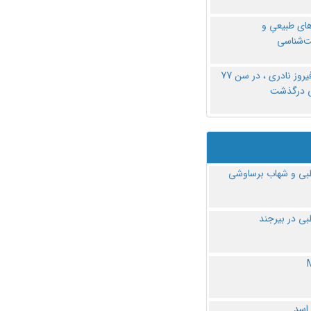
های طبیعیِ و
‌شناسی
دکتر فیروز نادری ، در سن 77
ی درگذشت
ی و شهاب برساوشی
ی در بیرجند
 اسد