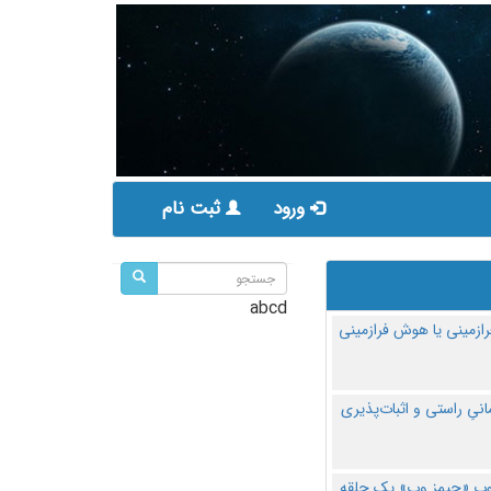
ورود
ثبت نام
abcd
ازمینی یا هوش فرازمینی
مانیِ راستی و اثبات‌پذیری
پ «جیمز وب» یک حلقه