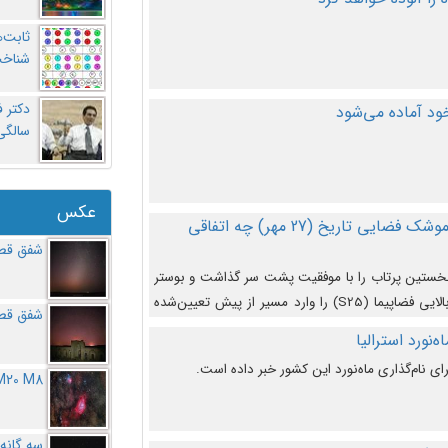
ثابت‌
شناخت
د آماده می‌شود
سالگ
عکس
در دومین پرتاب آزمایشی بزرگترین موشک فضایی تاریخ (27 مهر‌) چه اتفاقی
شفق قطب
نخستین پرتاب را با موفقیت پشت سر گذاشت و بوستر
(بخش پایینی) آن (B9) توانست بخش بالایی فضاپیما (S25) را وارد مسیر از پیش تعیین‌شده
شفق قطب
از آن جدا شود. ‌
‌نورد استرالیا
ای نام‌گذاری ماه‌نورد این کشور خبر داده است.
M20 M8
سه گانه