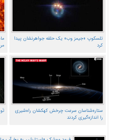
تلسکوپ «جیمز وب» یک حلقه جواهرنشان پیدا
ما
کرد
مر
ستاره‌شناسان سرعت چرخش کهکشان راه‌شیری
تَو
را اندازه‌گیری کردند
فرود موشک «استارشیپ» یخ آب ماه ر