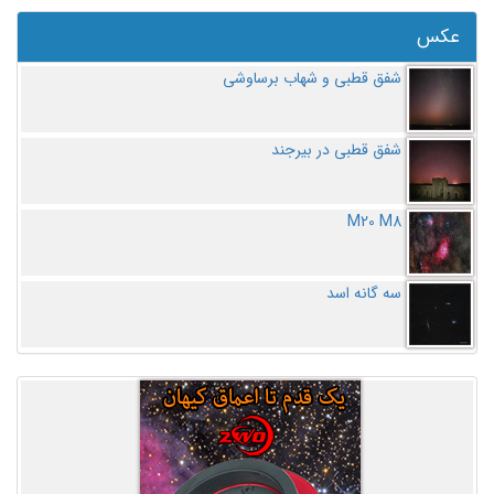
عکس
شفق قطبی و شهاب برساوشی
شفق قطبی در بیرجند
M20 M8
سه گانه اسد