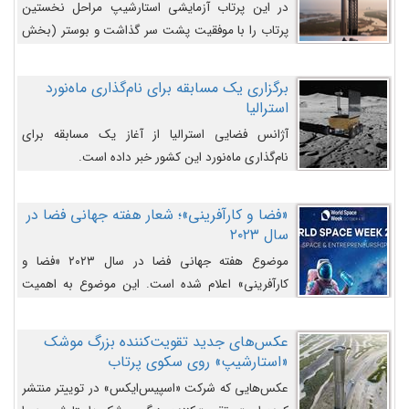
در این پرتاب آزمایشی استارشیپ مراحل نخستین
پرتاب را با موفقیت پشت سر گذاشت و بوستر (بخش
پایینی) آن (B9) توانست بخش بالایی فضاپیما (S25)
را وارد مسیر از پیش تعیین‌شده کند و سپس با یک
برگزاری یک مسابقه برای نام‌گذاری ماه‌نورد
مکانیزم جدید با موفقیت از آن جدا شود. ‌
استرالیا
آژانس فضایی استرالیا از آغاز یک مسابقه برای
نام‌گذاری ماه‌نورد این کشور خبر داده است.
«فضا و کارآفرینی»؛ شعار هفته جهانی فضا در
سال ۲۰۲۳
موضوع هفته جهانی فضا در سال ۲۰۲۳ «فضا و
کارآفرینی» اعلام شده است. این موضوع به اهمیت
روزافزون صنعت فضا در حوزه تجارت و فرصت‌های
روزافزون کارآفرینی در حوزه فضایی و مزایای جدیدی که
عکس‌های جدید تقویت‌کننده بزرگ موشک
کارآفرینان این حوزه ایجاد می‌کنند، می‌پردازد.
«استارشیپ» روی سکوی پرتاب
عکس‌هایی که شرکت «اسپیس‌ایکس» در توییتر منتشر