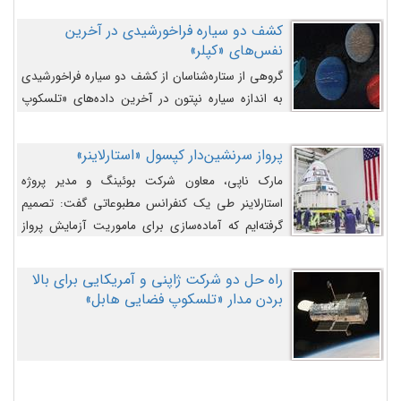
کشف دو سیاره فراخورشیدی در آخرین
نفس‌های «کپلر»
گروهی از ستاره‌شناسان از کشف دو سیاره فراخورشیدی
به اندازه سیاره نپتون در آخرین داده‌های «تلسکوپ
فضایی کپلر» خبر داده‌اند.
پرواز سرنشین‌دار کپسول «استارلاینر»
مارک ناپی، معاون شرکت بوئینگ و مدیر پروژه
استارلاینر طی یک کنفرانس مطبوعاتی گفت: تصمیم
گرفته‌ایم که آماده‌سازی برای ماموریت آزمایش پرواز
سرنشین‌دار را به تعویق بیندازیم تا این مشکلات را
اصلاح کنیم.
راه حل دو شرکت ژاپنی و آمریکایی برای بالا
بردن مدار «تلسکوپ فضایی هابل»