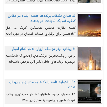
کرده است، تقویت‌کننده بزرگ موشک «استارشیپ» را
روی سکوی پرتاب نشان می‌دهد.
شاهدان بشقاب‌پرنده‌ها هفته آینده در مقابل
کنگره آمریکا شهادت می‌دهند
کمیته نظارت مجلس نمایندگان آمریکا در حال
آماده‌شدن برای برگزاری جلسات استماع در مورد آنچه
دولت و به‌ویژه ارتش در مورد بشقاب پرنده‌ها
می‌دانند، است و قرار است افشاگران یوفوها هفته آینده
۱۰ پرتاب برتر موشک آریان ۵ در تمام ادوار
در مقابل آنها شهادت دهند.
برخی از پرقدرت‌ترین موشک‌های اروپایی که بازنشسته
می‌شوند پرتاب‌های خاطره‌انگیز قابل توجهی داشته‌اند.
۴۸ ماهواره «استارلینک» به مدار زمین پرتاب
شدند
۴۸ ماهواره جدید «استارلینک» در جدیدترین پرتاب
شرکت «اسپیس‌ایکس» به مدار زمین رفتند.