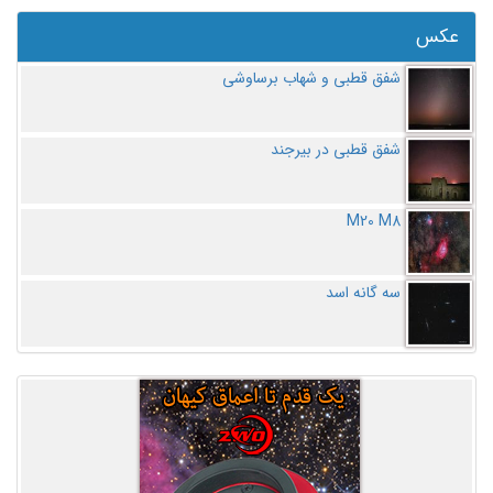
عکس
شفق قطبی و شهاب برساوشی
شفق قطبی در بیرجند
M20 M8
سه گانه اسد