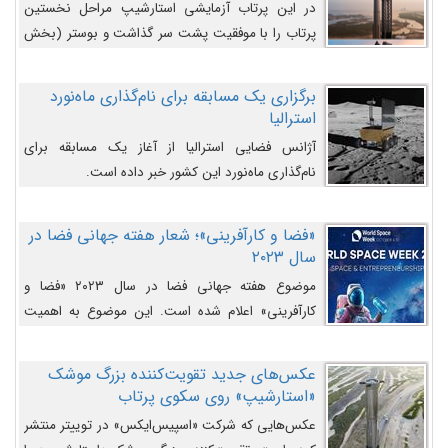
در این پرتاب آزمایشی استارشیپ مراحل نخستین
پرتاب را با موفقیت پشت سر گذاشت و بوستر (بخش
پایینی) آن (B9) توانست بخش بالایی فضاپیما (S25)
را وارد مسیر از پیش تعیین‌شده کند و سپس با یک
برگزاری یک مسابقه برای نام‌گذاری ماه‌نورد
مکانیزم جدید با موفقیت از آن جدا شود. ‌
استرالیا
آژانس فضایی استرالیا از آغاز یک مسابقه برای
نام‌گذاری ماه‌نورد این کشور خبر داده است.
«فضا و کارآفرینی»؛ شعار هفته جهانی فضا در
سال ۲۰۲۳
موضوع هفته جهانی فضا در سال ۲۰۲۳ «فضا و
کارآفرینی» اعلام شده است. این موضوع به اهمیت
روزافزون صنعت فضا در حوزه تجارت و فرصت‌های
روزافزون کارآفرینی در حوزه فضایی و مزایای جدیدی که
عکس‌های جدید تقویت‌کننده بزرگ موشک
کارآفرینان این حوزه ایجاد می‌کنند، می‌پردازد.
«استارشیپ» روی سکوی پرتاب
عکس‌هایی که شرکت «اسپیس‌ایکس» در توییتر منتشر