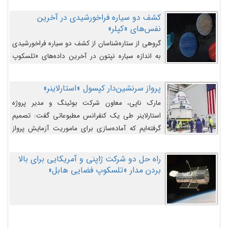
کشف دو سیاره فراخورشیدی در آخرین
نفس‌های «کپلر»
گروهی از ستاره‌شناسان از کشف دو سیاره فراخورشیدی
به اندازه سیاره نپتون در آخرین داده‌های «تلسکوپ
فضایی کپلر» خبر داده‌اند.
پرواز سرنشین‌دار کپسول «استارلاینر»
مارک ناپی، معاون شرکت بوئینگ و مدیر پروژه
استارلاینر طی یک کنفرانس مطبوعاتی گفت: تصمیم
گرفته‌ایم که آماده‌سازی برای ماموریت آزمایش پرواز
سرنشین‌دار را به تعویق بیندازیم تا این مشکلات را
اصلاح کنیم.
راه حل دو شرکت ژاپنی و آمریکایی برای بالا
بردن مدار «تلسکوپ فضایی هابل»