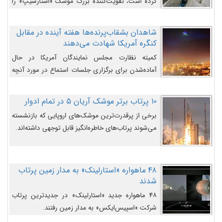
کرده است، تقویت‌کننده بزرگ موشک «استارشیپ» را
روی سکوی پرتاب نشان می‌دهد.
شاهدان بشقاب‌پرنده‌ها هفته آینده در مقابل
کنگره آمریکا شهادت می‌دهند
کمیته نظارت مجلس نمایندگان آمریکا در حال
آماده‌شدن برای برگزاری جلسات استماع در مورد آنچه
دولت و به‌ویژه ارتش در مورد بشقاب پرنده‌ها
می‌دانند، است و قرار است افشاگران یوفوها هفته آینده
۱۰ پرتاب برتر موشک آریان ۵ در تمام ادوار
در مقابل آنها شهادت دهند.
برخی از پرقدرت‌ترین موشک‌های اروپایی که بازنشسته
می‌شوند پرتاب‌های خاطره‌انگیز قابل توجهی داشته‌اند.
۴۸ ماهواره «استارلینک» به مدار زمین پرتاب
شدند
۴۸ ماهواره جدید «استارلینک» در جدیدترین پرتاب
شرکت «اسپیس‌ایکس» به مدار زمین رفتند.