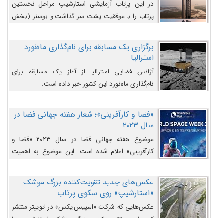
در این پرتاب آزمایشی استارشیپ مراحل نخستین
پرتاب را با موفقیت پشت سر گذاشت و بوستر (بخش
پایینی) آن (B9) توانست بخش بالایی فضاپیما (S25)
را وارد مسیر از پیش تعیین‌شده کند و سپس با یک
برگزاری یک مسابقه برای نام‌گذاری ماه‌نورد
مکانیزم جدید با موفقیت از آن جدا شود. ‌
استرالیا
آژانس فضایی استرالیا از آغاز یک مسابقه برای
نام‌گذاری ماه‌نورد این کشور خبر داده است.
«فضا و کارآفرینی»؛ شعار هفته جهانی فضا در
سال ۲۰۲۳
موضوع هفته جهانی فضا در سال ۲۰۲۳ «فضا و
کارآفرینی» اعلام شده است. این موضوع به اهمیت
روزافزون صنعت فضا در حوزه تجارت و فرصت‌های
روزافزون کارآفرینی در حوزه فضایی و مزایای جدیدی که
عکس‌های جدید تقویت‌کننده بزرگ موشک
کارآفرینان این حوزه ایجاد می‌کنند، می‌پردازد.
«استارشیپ» روی سکوی پرتاب
عکس‌هایی که شرکت «اسپیس‌ایکس» در توییتر منتشر