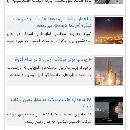
کرده است، تقویت‌کننده بزرگ موشک «استارشیپ» را
روی سکوی پرتاب نشان می‌دهد.
شاهدان بشقاب‌پرنده‌ها هفته آینده در مقابل
کنگره آمریکا شهادت می‌دهند
کمیته نظارت مجلس نمایندگان آمریکا در حال
آماده‌شدن برای برگزاری جلسات استماع در مورد آنچه
دولت و به‌ویژه ارتش در مورد بشقاب پرنده‌ها
می‌دانند، است و قرار است افشاگران یوفوها هفته آینده
۱۰ پرتاب برتر موشک آریان ۵ در تمام ادوار
در مقابل آنها شهادت دهند.
برخی از پرقدرت‌ترین موشک‌های اروپایی که بازنشسته
می‌شوند پرتاب‌های خاطره‌انگیز قابل توجهی داشته‌اند.
۴۸ ماهواره «استارلینک» به مدار زمین پرتاب
شدند
۴۸ ماهواره جدید «استارلینک» در جدیدترین پرتاب
شرکت «اسپیس‌ایکس» به مدار زمین رفتند.