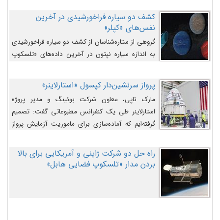
کشف دو سیاره فراخورشیدی در آخرین
نفس‌های «کپلر»
گروهی از ستاره‌شناسان از کشف دو سیاره فراخورشیدی
به اندازه سیاره نپتون در آخرین داده‌های «تلسکوپ
فضایی کپلر» خبر داده‌اند.
پرواز سرنشین‌دار کپسول «استارلاینر»
مارک ناپی، معاون شرکت بوئینگ و مدیر پروژه
استارلاینر طی یک کنفرانس مطبوعاتی گفت: تصمیم
گرفته‌ایم که آماده‌سازی برای ماموریت آزمایش پرواز
سرنشین‌دار را به تعویق بیندازیم تا این مشکلات را
اصلاح کنیم.
راه حل دو شرکت ژاپنی و آمریکایی برای بالا
بردن مدار «تلسکوپ فضایی هابل»