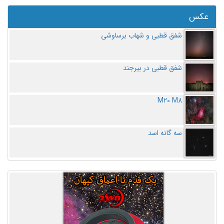
عکس
شفق قطبی و شهاب برساوشی
شفق قطبی در بیرجند
M20 M8
سه گانه اسد