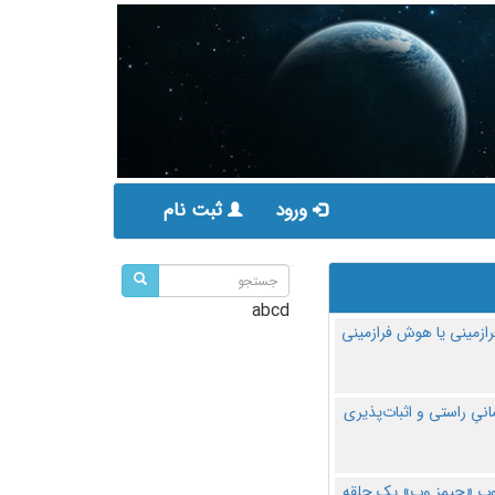
ورود
ثبت نام
abcd
ازمینی یا هوش فرازمینی
مانیِ راستی و اثبات‌پذیری
پ «جیمز وب» یک حلقه