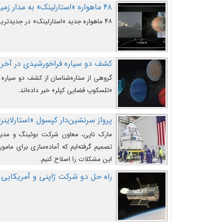
۴۸ ماهواره «استارلینک» به مدار زمین پرتاب شدند
۴۸ ماهواره جدید «استارلینک» در جدیدترین پرتاب شرکت «اسپیس‌ایکس» به مدار زمین رفتند.
کشف دو سیاره فراخورشیدی در آخری
گروهی از ستاره‌شناسان از کشف دو سیاره ف
«تلسکوپ فضایی کپلر» خبر داده‌اند.
پرواز سرنشین‌دار کپسول «استارلاینر»
مارک ناپی، معاون شرکت بوئینگ و مدیر
تصمیم گرفته‌ایم که آماده‌سازی برای مامور
این مشکلات را اصلاح کنیم.
راه حل دو شرکت ژاپنی و آمریکایی 