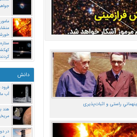
جواهر
مامور
منشاء 
خورشی
ستاره
کهکشان
کردند
دانش
فرود 
آب ماه
ینهمانیِ راستی و اثبات‌پذیری
هند ب
مریخی
در دو