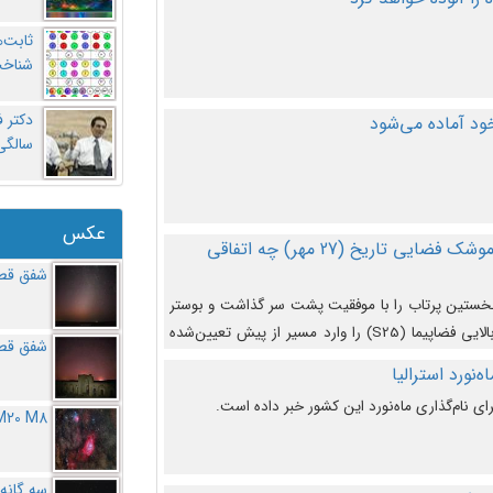
ثابت‌
شناخت
د آماده می‌شود
سالگ
عکس
در دومین پرتاب آزمایشی بزرگترین موشک فضایی تاریخ (27 مهر‌) چه اتفاقی
شفق قطب
نخستین پرتاب را با موفقیت پشت سر گذاشت و بوستر
(بخش پایینی) آن (B9) توانست بخش بالایی فضاپیما (S25) را وارد مسیر از پیش تعیین‌شده
شفق قطب
از آن جدا شود. ‌
‌نورد استرالیا
ای نام‌گذاری ماه‌نورد این کشور خبر داده است.
M20 M8
سه گانه