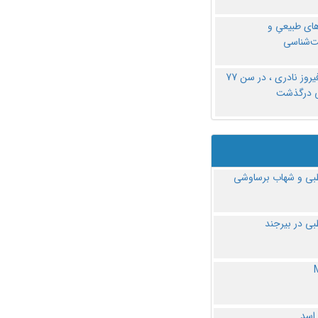
های طبیعیِ و
‌شناسی
دکتر فیروز نادری ، در سن 77
ی درگذشت
ی و شهاب برساوشی
ی در بیرجند
 اسد