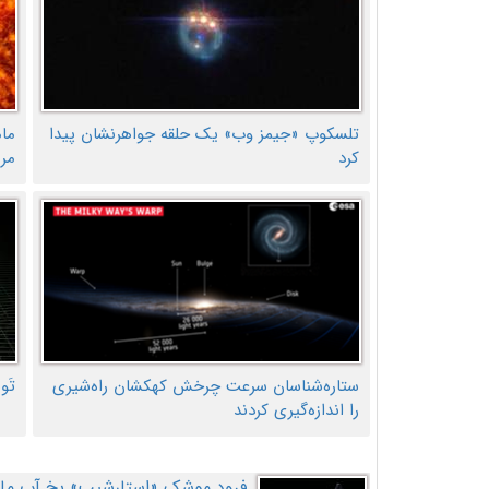
تلسکوپ «جیمز وب» یک حلقه جواهرنشان پیدا
ما
کرد
مر
ستاره‌شناسان سرعت چرخش کهکشان راه‌شیری
تَو
را اندازه‌گیری کردند
فرود موشک «استارشیپ» یخ آب ماه ر