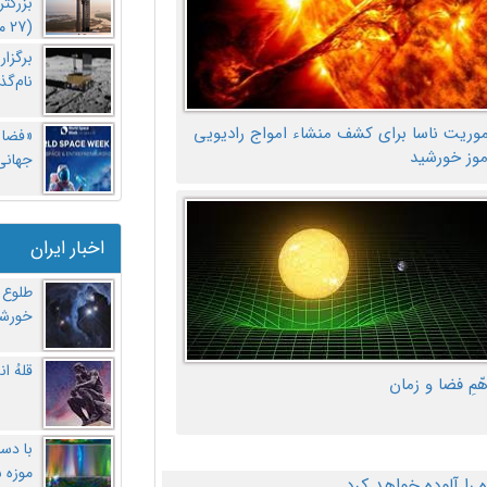
بزرگت
(27 مهر‌) چه اتفاقی افتاد؟
برگزا
نام‌گذ
موریت ناسا برای کشف منشاء امواج رادیویی
«فضا و
موز خورشید
جهانی 
اخبار ایران
طلوع 
خورشی
قلهُ ا
هّمِ فضا و زمان
با دست
موزه 
ا آلوده خواهد کرد