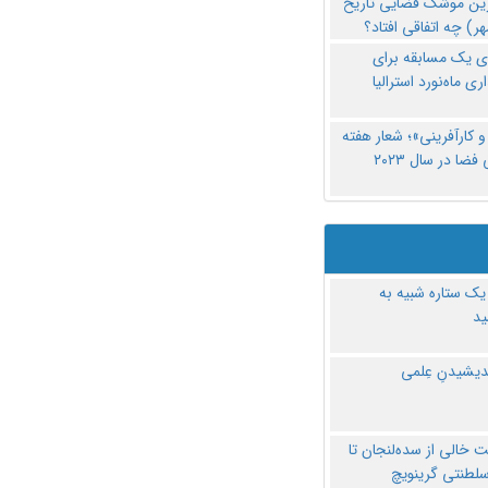
رین موشک فضایی تاریخ
ری یک مسابقه برای
اری ماه‌نورد استرالیا
 کارآفرینی»؛ شعار هفته
فضا در سال ۲۰۲۳
یک ستاره شبیه به
د
ندیشیدنِ عِلمی
 خالی از سده‌لنجان تا
سلطنتی گرینویچ