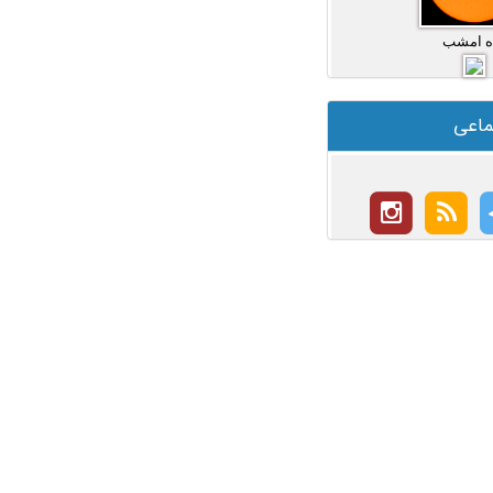
ه امشب
ماعی