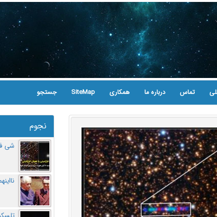
لی
تماس
درباره ما
همکاری
SiteMap
جستجو
نجوم
شی فر
نااینه
تلسکو